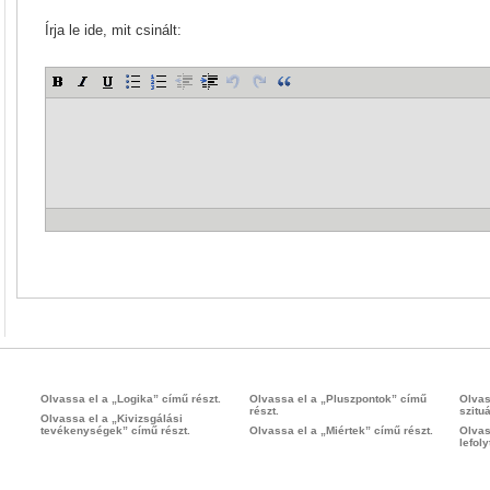
Írja le ide, mit csinált:
Olvassa el a „Logika” című részt.
Olvassa el a „Pluszpontok” című
Olvas
részt.
szitu
Olvassa el a „Kivizsgálási
tevékenységek” című részt.
Olvassa el a „Miértek” című részt.
Olvas
lefol