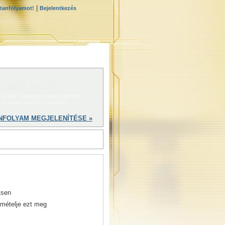
|
 tanfolyamot!
Bejelentkezés
ZDÉS MOST »
 ide egy ingyenes online önkéntes
ész tanfolyam elkezdéséhez
NFOLYAM MEGJELENÍTÉSE »
tsen
smételje ezt meg