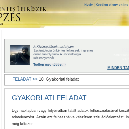
|
Nyelv
Kezdjen el egy online
A Kivizsgálások tanfolyam
-
KE
Szcientológia önkéntes lelkészek Ingyenes
online tanfolyamok A Szcientológia
Kattintson
kézikönyvéből
lelk
Tudjon meg többet! »
MINDEN TA
FELADAT >>
18. Gyakorlati feladat
GYAKORLATI FELADAT
Egy napilapban vagy folyóiratban talált adatok felhasználásával készí
adatelemzést. Aztán ezt felhasználva készítsen szituációelemzést. I
még kétszer.