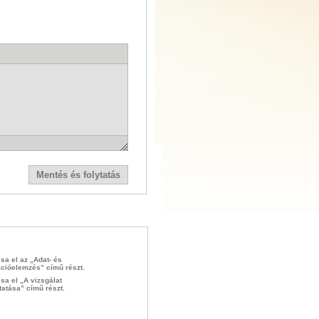
sa el az „Adat- és
ációelemzés” című részt.
sa el „A vizsgálat
ytatása” című részt.