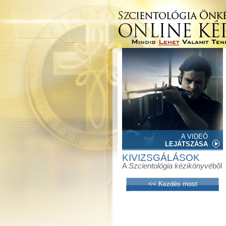
A VIDEÓ
LEJÁTSZÁSA
KIVIZSGÁLÁSOK
A
Szcientológia kézikönyvé
ből
<< Kezdés most