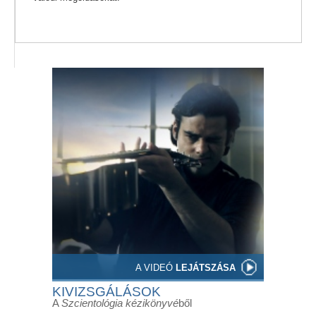
A VIDEÓ
LEJÁTSZÁSA
KIVIZSGÁLÁSOK
A
Szcientológia kézikönyvé
ből