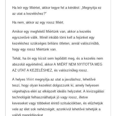
Ha leír egy Miértet, akkor tegye fel a kérdést: „Megnyitja ez
az utat a kezeléshez?”
Ha nem, akkor az egy rossz Miért.
Amikor egy megfelelő Miértünk van, akkor a kezelés
egyszerűvé válik. Minél inkább törni kell a fejünket egy
kezeléshez szükséges briliáns ötleten, annál valószínűbb,
hogy egy rossz Miértünk van.
Tehát, ha ön egy kicsit sem lepődött meg, és a kezelés nem
abszolút egyértelmű, akkor A MIÉRT NEM NYITOTTA MEG
AZ UTAT A KEZELÉSHEZ, és valószínűleg rossz.
A helyes
Miért
megnyitja az utat a javuláshoz, lehetővé
teszi, hogy olyan kezelést dolgozzunk ki, amely helyesen
végrehajtva eléri az elképzelt ideális helyzetet. A kivizsgálási
technológiát felhasználhatjuk jó vagy rossz, illetve
keveseket vagy többeket érintő szituációkban, és elűzhetjük
vele az élet sok nehézségét, azonkívül lehetővé tehetjük a
valódi megoldásokat.