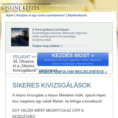
|
|
Nyelv
Kezdjen el egy online tanfolyamot!
Bejelentkezés
A Kivizsgálások tanfolyam
-
Szcientológia önkéntes lelkészek Ingyenes
online tanfolyamok A Szcientológia
kézikönyvéből
Tudjon meg többet! »
KEZDÉS MOST »
FELADAT >>
Kattintson ide egy ingyenes online önkéntes
34. Olvassa
lelkész tanfolyam elkezdéséhez
el a „Sikeres
kivizsgálások” című részt.
MINDEN TANFOLYAM MEGJELENÍTÉSE »
SIKERES KIVIZSGÁLÁSOK
A helyes kivizsgálás a helyes Miérteken múlik. Igazán képes
lesz megérteni egy valódi
Miértet
, ha felfogja a következőt:
EGY VALÓDI MIÉRT MEGNYITJA AZ UTAT A
KEZELÉSHEZ.