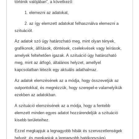
történik valójában”, a következő:
1. elemezni az adatokat,
2. az így elemzett adatokat felhasználva elemezni a
szituációt.
Az
adatok
szó úgy határozható meg, mint olyan tények,
grafikonok, állítások, döntések, cselekvések vagy leírások,
amelyek feltehetően igazak. A
szituáció
úgy határozható
meg, mint az átfogó, általános helyzet, amellyel
kapcsolatban létezik egy aktuális adathalmaz.
Az
adatok
elemzésének az a módja, hogy összevetjük az
outpontokkal, és megnézzük, hogy szerepel-e valamelyikük
ezekben az adatokban.
A
szituáció
elemzésének az a módja, hogy a fentebb
elemzett minden egyes adatot hozzárendeljük a szituáció
kisebb területeihez.
Ezzel megkapjuk a legnagyobb hibák és szervezetlenségek
helyeit, és megkapjuk a legnagyobb hatékonyságú