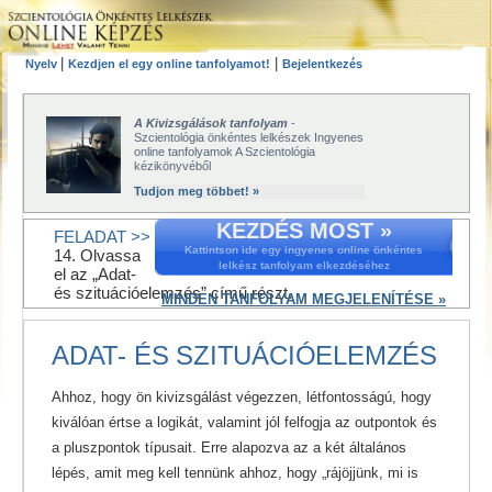
|
|
Nyelv
Kezdjen el egy online tanfolyamot!
Bejelentkezés
A Kivizsgálások tanfolyam
-
Szcientológia önkéntes lelkészek Ingyenes
online tanfolyamok A Szcientológia
kézikönyvéből
Tudjon meg többet! »
KEZDÉS MOST »
FELADAT >>
Kattintson ide egy ingyenes online önkéntes
14. Olvassa
lelkész tanfolyam elkezdéséhez
el az „Adat-
és szituációelemzés” című részt.
MINDEN TANFOLYAM MEGJELENÍTÉSE »
ADAT- ÉS SZITUÁCIÓELEMZÉS
Ahhoz, hogy ön kivizsgálást végezzen, létfontosságú, hogy
kiválóan értse a logikát, valamint jól felfogja az outpontok és
a pluszpontok típusait. Erre alapozva az a két általános
lépés, amit meg kell tennünk ahhoz, hogy „rájöjjünk, mi is