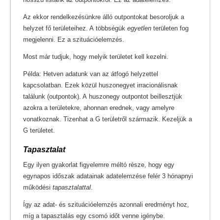
Az ekkor rendelkezésünkre álló outpontokat besoroljuk a
helyzet fő területeihez. A többségük
egyetlen
területen fog
megjelenni. Ez a szituációelemzés.
Most már tudjuk, hogy melyik területet kell kezelni.
Példa: Hetven adatunk van az átfogó helyzettel
kapcsolatban. Ezek közül huszonegyet irracionálisnak
találunk (outpontok). A huszonegy outpontot beillesztjük
azokra a területekre, ahonnan erednek, vagy amelyre
vonatkoznak. Tizenhat a G területről származik. Kezeljük a
G területet.
Tapasztalat
Egy ilyen gyakorlat figyelemre méltó része, hogy egy
egynapos időszak adatainak adatelemzése felér 3 hónapnyi
működési
tapasztalattal
.
Így az adat- és szituációelemzés azonnali eredményt hoz,
míg a tapasztalás egy csomó időt venne igénybe.