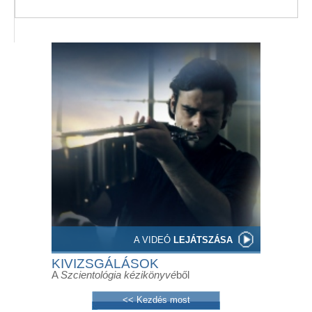
A VIDEÓ
LEJÁTSZÁSA
KIVIZSGÁLÁSOK
A
Szcientológia kézikönyvé
ből
<< Kezdés most