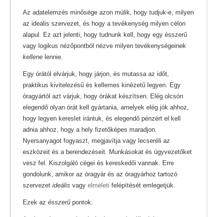
Az adatelemzés minősége azon múlik, hogy tudjuk-e, milyen
az ideális szervezet, és hogy a tevékenység milyen célon
alapul. Ez azt jelenti, hogy tudnunk kell, hogy egy ésszerű
vagy logikus nézőpontból nézve milyen tevékenységeinek
kellene
lennie.
Egy órától elvárjuk, hogy járjon, és mutassa az időt,
praktikus kivitelezésű és kellemes kinézetű legyen. Egy
óragyártól azt várjuk, hogy órákat készítsen. Elég olcsón
elegendő olyan órát kell gyártania, amelyek elég jók ahhoz,
hogy legyen kereslet irántuk, és elegendő pénzért el kell
adnia ahhoz, hogy a hely fizetőképes maradjon.
Nyersanyagot fogyaszt, megjavítja vagy lecseréli az
eszközeit és a berendezéseit. Munkásokat és ügyvezetőket
vesz fel. Kiszolgáló cégei és kereskedői vannak. Erre
gondolunk, amikor az óragyár és az óragyárhoz tartozó
szervezet
ideális
vagy
elméleti
felépítését emlegetjük.
Ezek az
ésszerű
pontok.