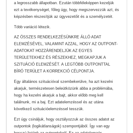
a legrosszabb állapotban. Ezután többféleképpen kezeljük
ezt a tevékenységet, főleg úgy, hogy megszervezzük azt, és
képzésben részesítjük az ügyvezetőit és a személyzetét.
Több variáció létezik.
AZ ÖSSZES RENDELKEZÉSÜNKRE ÁLLÓ ADAT
ELEMZÉSÉVEL, VALAMINT AZZAL, HOGY AZ OUTPONT-
ADATOKAT HOZZÁRENDELJÜK AZ EGYES
TERÜLETEKHEZ ÉS RÉSZEKHEZ, MEGKAPJUK A
SZITUÁCIÓ ELEMZÉSÉT. A LEGTÖBB OUTPONTTAL
BÍRÓ TERÜLET A KORREKCIÓ CÉLPONTJA.
Egy általános szituációval szembekerülve, ha azt kezelni
akarjuk, természetesen beleütközünk abba a problémába,
hogy ha kezelni akarjuk a bajt, akkor előbb meg kell
találnunk, mi a baj.
Ezt adatelemzéssel és az utána
következő szituációelemzéssel tesszük.
Ezt úgy csináljuk, hogy osztályozzuk az összes adatot az
outpontok (
logikátlanságok) szempontjából. Így van egy
hosszú listánk az outpontokról. Ez az adatelemzés.