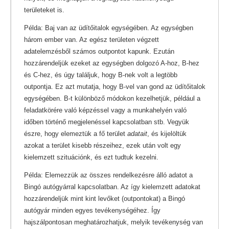
területeket is.
Példa: Baj van az üdítőitalok egységében. Az egységben
három ember van. Az egész területen végzett
adatelemzésből számos outpontot kapunk. Ezután
hozzárendeljük ezeket az egységben dolgozó A-hoz, B-hez
és C-hez, és úgy találjuk, hogy B-nek volt a legtöbb
outpontja. Ez azt mutatja, hogy B-vel van gond az üdítőitalok
egységében. B-t különböző módokon kezelhetjük, például a
feladatkörére való képzéssel vagy a munkahelyén való
időben történő megjelenéssel kapcsolatban stb. Vegyük
észre, hogy elemeztük a fő terület
adatait
, és kijelöltük
azokat a terület kisebb részeihez, ezek után volt egy
kielemzett szituációnk, és ezt tudtuk kezelni.
Példa: Elemezzük az összes rendelkezésre álló adatot a
Bingó autógyárral kapcsolatban. Az így kielemzett adatokat
hozzárendeljük mint kint levőket (outpontokat) a Bingó
autógyár minden egyes tevékenységéhez. Így
hajszálpontosan meghatározhatjuk, melyik tevékenység van