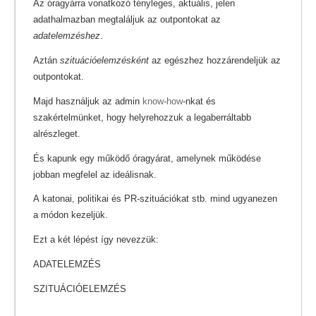
Az óragyárra vonatkozó tényleges, aktuális, jelen
adathalmazban megtaláljuk az outpontokat az
adatelemzéshez
.
Aztán
szituációelemzésként
az egészhez hozzárendeljük az
outpontokat.
Majd használjuk az admin
know-how
-nkat és
szakértelmünket, hogy helyrehozzuk a legaberráltabb
alrészleget.
És kapunk egy működő óragyárat, amelynek működése
jobban megfelel az ideálisnak.
A katonai, politikai és PR-szituációkat stb. mind ugyanezen
a módon kezeljük.
Ezt a két lépést így nevezzük:
ADATELEMZÉS
SZITUÁCIÓELEMZÉS