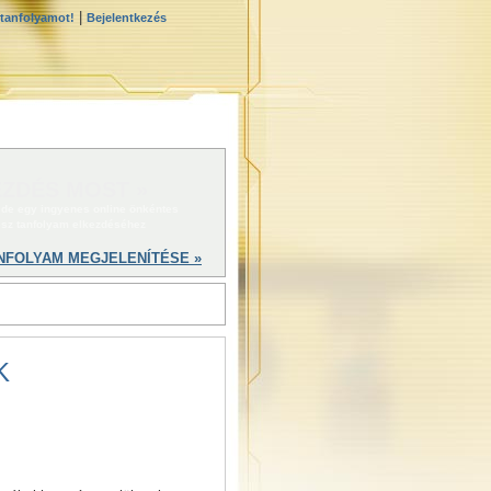
|
 tanfolyamot!
Bejelentkezés
ZDÉS MOST »
 ide egy ingyenes online önkéntes
ész tanfolyam elkezdéséhez
NFOLYAM MEGJELENÍTÉSE »
K