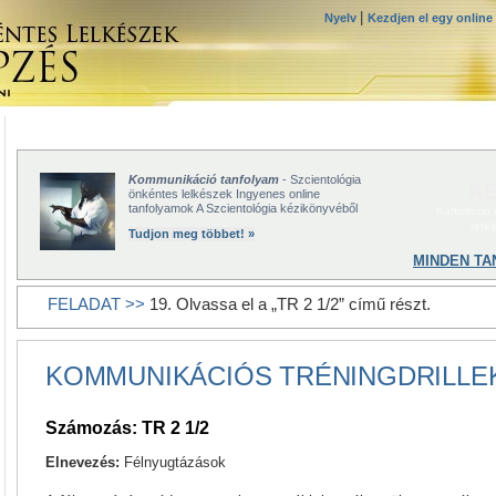
|
Nyelv
Kezdjen el egy online
Kommunikáció tanfolyam
- Szcientológia
KE
önkéntes lelkészek Ingyenes online
tanfolyamok A Szcientológia kézikönyvéből
Kattintson
lelk
Tudjon meg többet! »
MINDEN TA
FELADAT >>
19. Olvassa el a „TR 2 1/2” című részt.
KOMMUNIKÁCIÓS TRÉNINGDRILLE
Számozás: TR 2 1/2
Elnevezés:
Félnyugtázások