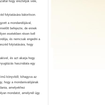
által hogy éreztetjük vele,
d folytatására bátorítson.
égzett a mondandójával,
ielőtt befejezte, de ennek
lyen esetekben résen kell
andója, és nemcsak engedni a
beszéd folytatására, hogy
akivel, és azt akarja hogy
élnyugtázás használata egy
ímű könyvből, kihagyva az
úgy, hogy a mondanivalójának
ndania, amelyekhez
olyan mondatot, amelynél úgy