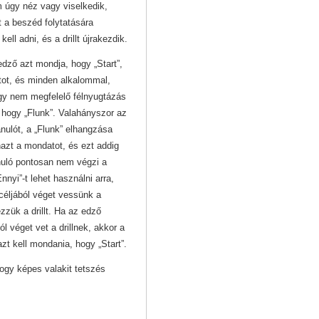
 úgy néz vagy viselkedik,
 a beszéd folytatására
ell adni, és a drillt újrakezdik.
dző azt mondja, hogy „Start”,
tot, és minden alkalommal,
ogy nem megfelelő félnyugtázás
, hogy „Flunk”. Valahányszor az
anulót, a „Flunk” elhangzása
nazt a mondatot, és ezt addig
anuló pontosan nem végzi a
nnyi”-t lehet használni arra,
éljából véget vessünk a
ezzük a drillt. Ha az edző
l véget vet a drillnek, akkor a
zt kell mondania, hogy „Start”.
hogy képes valakit tetszés