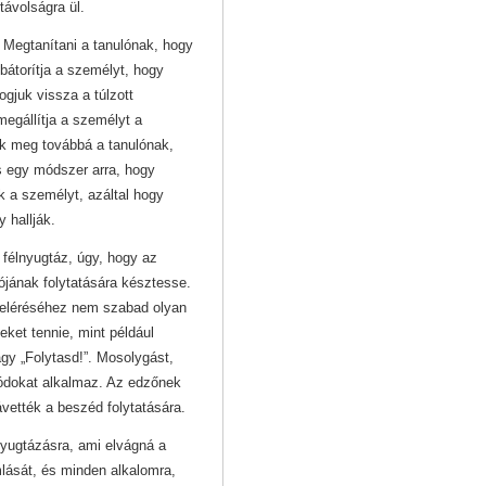
ávolságra ül.
:
Megtanítani a tanulónak, hogy
 bátorítja a személyt, hogy
ogjuk vissza a túlzott
egállítja a személyt a
k meg továbbá a tanulónak,
s egy módszer arra, hogy
 a személyt, azáltal hogy
y hallják.
y félnyugtáz, úgy, hogy az
ójának folytatására késztesse.
a eléréséhez nem szabad olyan
eket tennie, mint például
gy „Folytasd!”. Mosolygást,
ódokat alkalmaz. Az edzőnek
ávették a beszéd folytatására.
nyugtázásra, ami elvágná a
ását, és minden alkalomra,