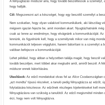
A
félnyugtázás
módszer arra, hogy tovább beszéltessük a személyt, az
hogy hallják.
Cél:
Megszerezni azt a készséget, hogy egy beszélő személyt a beszé
Nem szokatlan, hogy olyan valakivel kommunikálunk, aki látszólag v
mégsem igazán fejezte be, amit mondani akart. Nyugtázhatnánk még m
csak az lenne az eredménye, hogy elvágnánk a kommunikációját. Az i
lennünk, és figyelnünk kell, hogy a személynek mikor van még mond
kommunikációt teljesen végigfutni, hanem bátorítani is a személyt a 
valóban befejezze a kommunikációját.
Lehet például, hogy abban a helyzetben találja magát, hogy beszél val
tovább beszéljen, mert többet akar megtudni arról, amiről beszél. A f
módszer ennek bátorítására.
Utasítások:
Az edző mondatokat olvas fel az
Alice Csodaországban
c
„azt mondta” típusú részeket, a tanuló pedig félnyugtázza az edzőt, 
folytatására késztesse. Az edzőnek részleges kijelentéseket kell mo
félnyugtázásra van szükség a tanulótól. Az edző megismétel minden 
érzi, hogy nem volt félnyugtázva.