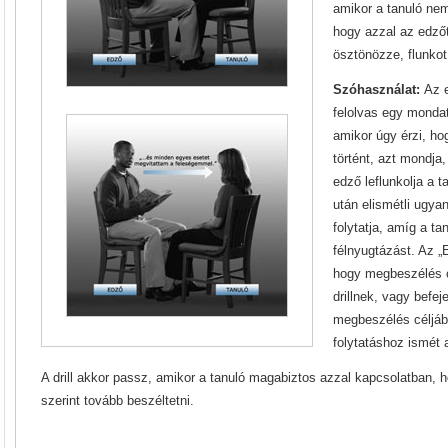
amikor a tanuló nem
hogy azzal az edzőt
ösztönözze, flunkot k
Szóhasználat:
Az e
felolvas egy monda
amikor úgy érzi, h
történt, azt mondja
edző leflunkolja a t
után elismétli ugya
folytatja, amíg a t
félnyugtázást. Az „E
hogy megbeszélés c
drillnek, vagy befej
megbeszélés céljábó
folytatáshoz ismét a
A drill akkor passz, amikor a tanuló magabiztos azzal kapcsolatban, 
szerint tovább beszéltetni.