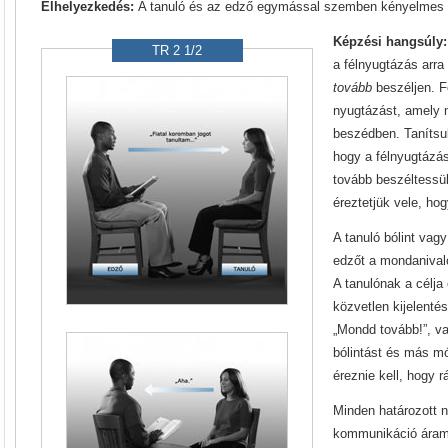
Elhelyezkedés:
A tanuló és az edző egymással szemben kényelmes t
Képzési hangsúly
TR 2 1/2
a félnyugtázás arra
tovább
beszéljen. F
nyugtázást, amely m
beszédben. Tanítsu
hogy a félnyugtázá
tovább beszéltessük
éreztetjük vele, hog
A tanuló bólint vag
edzőt a mondanival
A tanulónak a célj
közvetlen kijelentés
„Mondd tovább!”, va
bólintást és más m
éreznie kell, hogy r
Minden határozott 
kommunikáció áraml