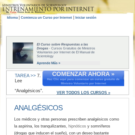
|
|
Idioma
Comienza un Curso por Internet
Iniciar sesión
El Curso sobre Respuestas a las
Drogas
- Cursos Gratuitos de Ministros
Voluntarios por Internet de El Manual de
Scientology
Aprende Más »
COMENZAR AHORA »
TAREA >>
7.
Haz Clic aquí para comenzar un curso gratuito de
Lee
Ministro Voluntario por Internet
“Analgésicos”.
VER TODOS LOS CURSOS »
ANALGÉSICOS
Los médicos y otras personas prescriben analgésicos como
la aspirina, los tranquilizantes,
hipnóticos
y somníferos
(drogas que inducen el sueño), con un deseo bastante