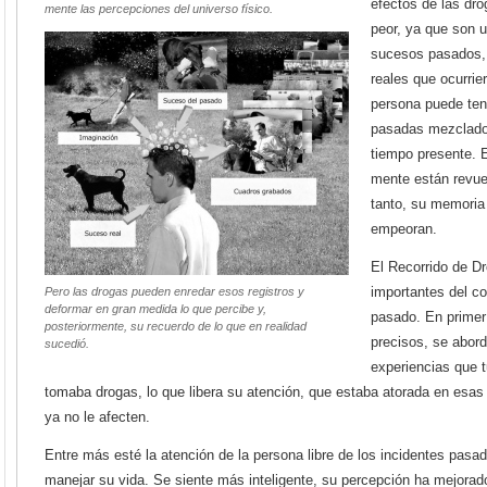
efectos de las dro
mente las percepciones del universo físico.
peor, ya que son 
sucesos pasados, 
reales que ocurri
persona puede ten
pasadas mezclado
tiempo presente. 
mente están revuel
tanto, su memoria
empeoran.
El Recorrido de D
importantes del c
Pero las drogas pueden enredar esos registros y
deformar en gran medida lo que percibe y,
pasado. En primer
posteriormente, su recuerdo de lo que en realidad
precisos, se abor
sucedió.
experiencias que 
tomaba drogas, lo que libera su atención, que estaba atorada en esa
ya no le afecten.
Entre más esté la atención de la persona libre de los incidentes pas
manejar su vida. Se siente más inteligente, su percepción ha mejora