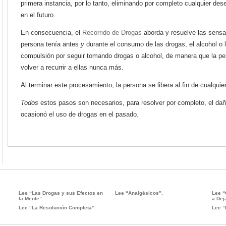
primera instancia, por lo tanto, eliminando por completo cualquier des
en el futuro.
En consecuencia, el
Recorrido de Drogas
aborda y resuelve las sensa
persona tenía antes
y
durante el consumo de las drogas, el alcohol o 
compulsión por seguir tomando drogas o alcohol, de manera que la pe
volver a recurrir a ellas nunca más.
Al terminar este procesamiento, la persona se libera al fin de cualquie
Todos
estos pasos son necesarios, para resolver por completo, el dañ
ocasionó el uso de drogas en el pasado.
Lee “Las Drogas y sus Efectos en
Lee “Analgésicos”.
Lee “
la Mente”.
a Dej
Lee “La Resolución Completa”.
Lee “