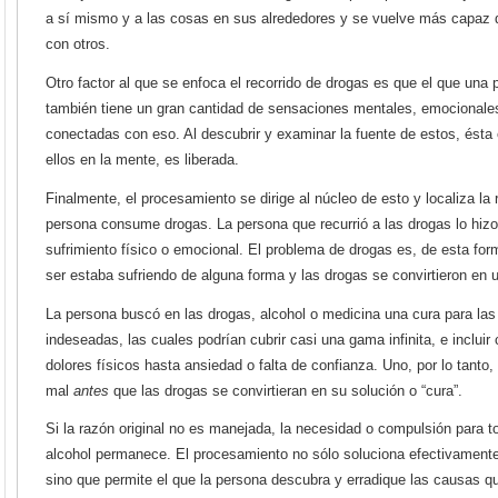
a sí mismo y a las cosas en sus alrededores y se vuelve más capaz d
con otros.
Otro factor al que se enfoca el recorrido de drogas es que el que un
también tiene un gran cantidad de sensaciones mentales, emocionales
conectadas con eso. Al descubrir y examinar la fuente de estos, ésta
ellos en la mente, es liberada.
Finalmente, el procesamiento se dirige al núcleo de esto y localiza la
persona consume drogas. La persona que recurrió a las drogas lo hiz
sufrimiento físico o emocional. El problema de drogas es, de esta form
ser estaba sufriendo de alguna forma y las drogas se convirtieron en u
La persona buscó en las drogas, alcohol o medicina una cura para la
indeseadas, las cuales podrían cubrir casi una gama infinita, e incluir
dolores físicos hasta ansiedad o falta de confianza. Uno, por lo tanto
mal
antes
que las drogas se convirtieran en su solución o “cura”.
Si la razón original no es manejada, la necesidad o compulsión para 
alcohol permanece. El procesamiento no sólo soluciona efectivamente
sino que permite el que la persona descubra y erradique las causas qu