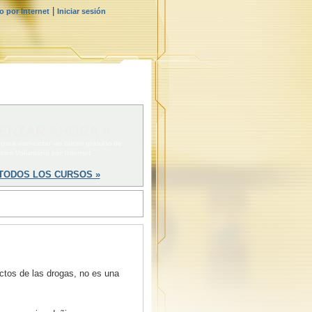
|
 por Internet
Iniciar sesión
ENZAR AHORA »
 para comenzar un curso gratuito de
stro Voluntario por Internet
TODOS LOS CURSOS »
ectos de las drogas, no es una