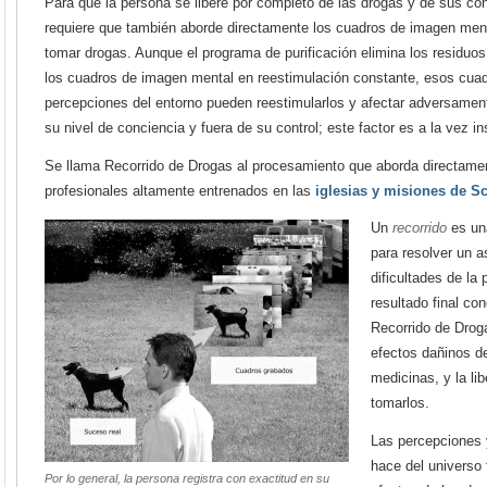
Para que la persona se libere por completo de las drogas y de sus c
requiere que también aborde directamente los cuadros de imagen ment
tomar drogas. Aunque el programa de purificación elimina los residuo
los cuadros de imagen mental en reestimulación constante, esos cuad
percepciones del entorno pueden reestimularlos y afectar adversament
su nivel de conciencia y fuera de su control; este factor es a la vez 
Se llama Recorrido de Drogas al procesamiento que aborda directame
profesionales altamente entrenados en las
iglesias y misiones de Sc
Un
recorrido
es un
para resolver un a
dificultades de la
resultado final con
Recorrido de Droga
efectos dañinos de
medicinas, y la li
tomarlos.
Las percepciones 
hace del universo 
Por lo general, la persona registra con exactitud en su