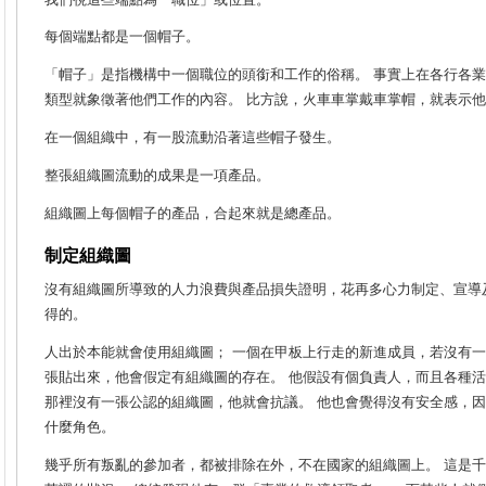
每個端點都是一個帽子。
「帽子」是指機構中一個職位的頭銜和工作的俗稱。 事實上在各行各
類型就象徵著他們工作的內容。 比方說，火車車掌戴車掌帽，就表示
在一個組織中，有一股流動沿著這些帽子發生。
整張組織圖流動的成果是一項產品。
組織圖上每個帽子的產品，合起來就是總產品。
制定組織圖
沒有組織圖所導致的人力浪費與產品損失證明，花再多心力制定、宣導
得的。
人出於本能就會使用組織圖； 一個在甲板上行走的新進成員，若沒有
張貼出來，他會假定有組織圖的存在。 他假設有個負責人，而且各種活
那裡沒有一張公認的組織圖，他就會抗議。 他也會覺得沒有安全感，
什麼角色。
幾乎所有叛亂的參加者，都被排除在外，不在國家的組織圖上。 這是