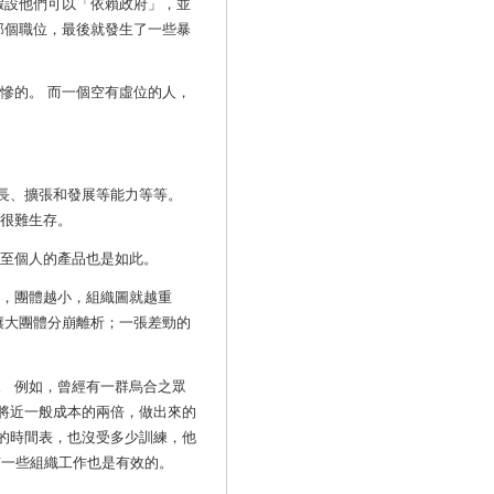
假設他們可以「依賴政府」，並
那個職位，最後就發生了一些暴
慘的。 而一個空有虛位的人，
長、擴張和發展等能力等等。
怕很難生存。
甚至個人的產品也是如此。
是，團體越小，組織圖就越重
讓大團體分崩離析；一張差勁的
。
例如，曾經有一群烏合之眾
將近一般成本的兩倍，做出來的
的時間表，也沒受多少訓練，他
有一些組織工作也是有效的。