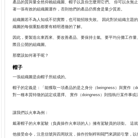
產品的質與量全然仰賴組織圖、帽子以及你怎麼用它們。 你可以永無
著一張有效的組織圖運作，否則他們的產品仍舊會是量少質差。
組織圖若不為人知或不切實際，也可能招致失敗。
因此對於組織主題的
織圖的每個重點都要有精明透徹的了解。
因此，要製造出東西來、要改善產品、要保持士氣、要平均分攤工作量
際且公開的組織圖。
那麼該如何著手呢？
帽子
一張組織圖是由帽子所組成的。
帽子的定義是：「能獲取一項產品的是之身分（beingness）與實作（doi
對一種本質特徵的認定或選擇。 實作（doingness）則指執行某件事
讓我們以火車為例：
戴著帽子的火車駕駛（負責操作火車頭的人）擁有駕駛員的頭銜。 這
他接受命令，注意信號與四周狀況，操作控制桿和閥門來調節引擎，以