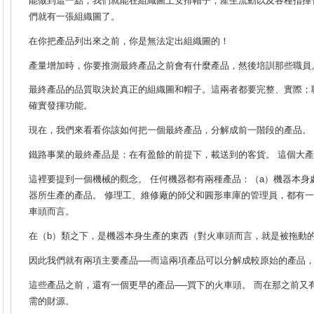
能做到這一點，我們就能在組織圖上安排帽子，產生流動以及各種指揮
們就有一張組織圖了。
在你把產品列出來之前，你是無法定出組織圖的！
產量增加時，你要推測最終產品之前會有什麼產品，然後培訓那些職員
最終產品的品質取決於真正的組織圖和帽子。這兩者都要完整、實際；
確實發揮功能。
現在，我們來看看你該如何把一個最終產品，分解成前一階段的產品。
鐵路事業的最終產品是：在有盈餘的前提下，載送到的客貨。 這個大
這裡要提到一個機械的觀念。 任何機器都有兩種產品：（a）機器本身
器所生產的產品。 修理工、維修廠的師父和圓形車庫的管理員，都有一
車頭而言。
在（b）類之下，是機器本身生產的東西（對火車頭而言，就是被拖動
因此我們就有兩項主要產品──而這兩項產品可以分解成較原始的產品
這些產品之前，還有一個更早的產品──買下的火車頭。 而在那之前又
需的財源。