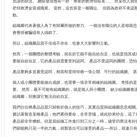
荒謬的狀況。 總統發現他有一群「專業的救濟領取者」。 而某些人就
把領救濟金當成職業。 當然，這也算是一種職位。 但因為政府不承認
動。
組織圖代表著個人為了有歸屬所做的努力。 一個沒有職位的人是相當悲
會覺得被騙或有人搞錯了。
所以，組織圖品質不佳或不存在，也會大大影響到士氣。
然而，一個團體的整體考驗，就在於它能不能自給自足，也就是指其成
要能自給自足，它的產品就需要受到認同。 產品不受認同的團體，恐
產品要夠多並廣受認同，相當程度得仰賴一張公開、可行的組織圖。 
個人或小團體要能做出成績，也需要一張非常精確的組織圖。 奇怪的
要。 然而，最不可能有組織圖的，就是個人與小團體。 缺少組織圖會
組織圖，則會讓它無法自給自足。
我們往往將產品品質只歸咎於個人的技巧，其實品質與組織圖息息相關
嘗試著製造某種產品；他們累得要命，非常苦惱，彼此吵來吵去，花了
產品卻非常糟糕。但是當組織工作進行到三分之一時，儘管仍舊沒有好
們卻能夠只花一半的力氣，就製造出可以接受的產品──所以，就連只