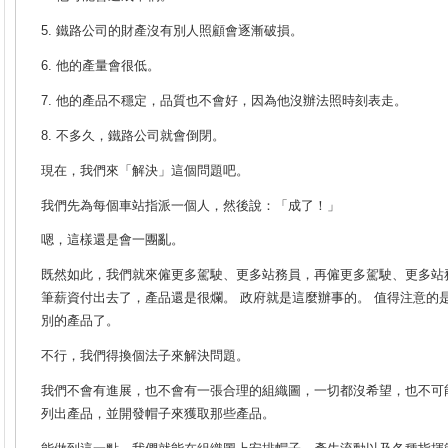
5. 鐵路公司的財產沒有別人照顧會逐漸破損。
6. 他的產量會很低。
7. 他的產品不穩定，品質也不會好，因為他沒辦法照時刻表走。
8. 不多久，鐵路公司就會倒閉。
現在，我們來「解決」這個問題吧。
我們先為每個車站指派一個人，然後說：「成了！」
嗯，這樣還是會一團亂。
既然如此，我們就來僱更多駕駛、更多站務員，再僱更多駕駛、更多站
筆薪資付出去了，產品還是很爛。 政府就是這麼辦事的。 值得注意的
別的產品了。
不行，我們得換個法子來解決問題。
我們不會有進展，也不會有一張合理的組織圖，一切都沒希望，也不可
列出產品，並開發帽子來獲取那些產品。