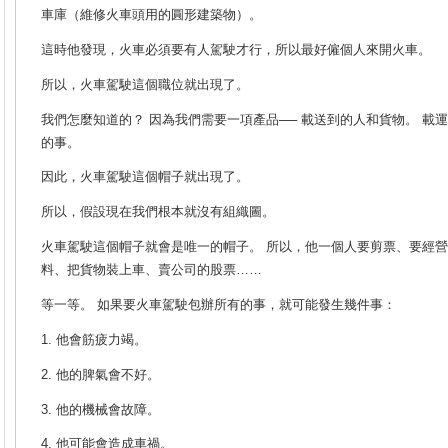
車庫（維修火車頭用的圓形建築物）。
這時他發現，火車必須要有人駕駛才行，所以最好僱個人來開火車。
所以，火車駕駛這個職位就出現了。
我們怎麼知道的？ 因為我們需要一項產品── 載送到的人和貨物。
載運
的事。
因此，火車駕駛這個帽子就出現了。
所以，假設現在我們根本就沒有組織圖。
火車駕駛這個帽子就會是唯一的帽子。 所以，他一個人要剪票、要經
料、把貨物裝上車、賣公司的股票……
等一等。 如果要火車駕駛包辦所有的事，就可能發生幾件事：
1. 他會筋疲力竭。
2. 他的脾氣會不好。
3. 他的機械會故障。
4. 他可能會造成車禍。