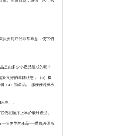
管道、溝通管道，這樣一來，我
。
職員要對它們非常熟悉，使它們
產品是由多少小產品組成的呢？
處於良好的運轉狀態；（b）機
個（a）類產品。 那僅僅是就火
的火車）。
，它們在順序上早於最終產品。
有一個更早的產品──購買設備所