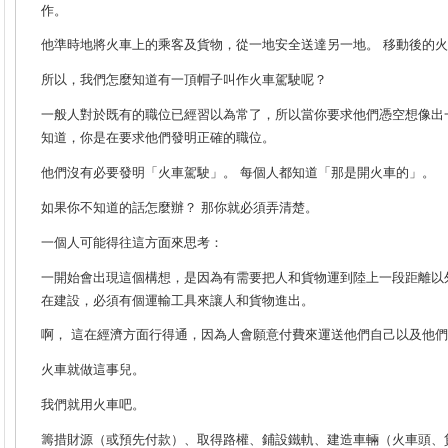
作。
他準時地將火車上的乘客及貨物，從一地安全送達另一地。 移動後的
所以，我們怎麼知道有一頂帽子叫作火車駕駛呢？
一般人對於既有的職位已經習以為常了，所以當你要求他們憑空想像出
知道，你是在要求他們發明正確的職位。
他們沒有必要發明「火車駕駛」。 每個人都知道「那是開火車的」。
如果你不知道的話怎麼辦？ 那你就必須弄清楚。
一個人可能得往這方面來思考：
一開始會出現這個構想，是因為有需要把人和貨物運到陸上一段距離以
在建設，必須有個運輸工具來讓人和貨物進出。
啊， 這在經濟方面行得通，因為人會願意付費來運送他們自己以及他
火車就做這事兒。
我們就用火車吧。
籌措財源（或預先付款）、取得路權、鋪設鐵軌、建造車輛（火車頭、