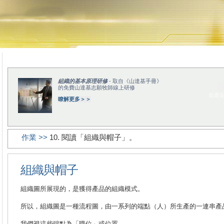
組織的基本原理研修
- 取自《山達基手冊》
的免費山達基志願牧師線上研修
點選這
瞭解更多＞＞
作業 >>
10. 閱讀「組織與帽子」。
組織與帽子
組織圖所展現的，是獲得產品的組織模式。
所以，組織圖是一種流程圖，由一系列的端點（人）所生產的一連串產
我們視這些端點為「職位」或位置。