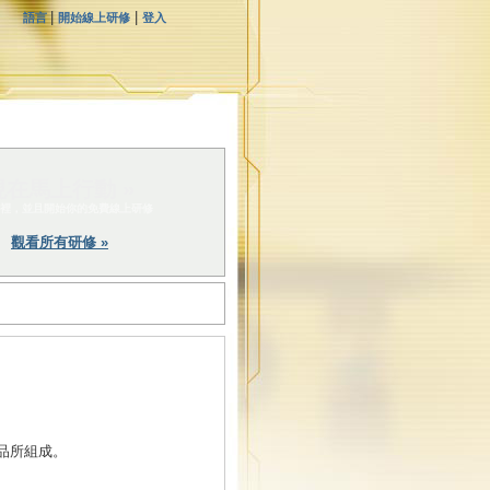
|
|
語言
開始線上研修
登入
現在馬上行動 »
裡，並且開始你的免費線上研修
觀看所有研修 »
品所組成。