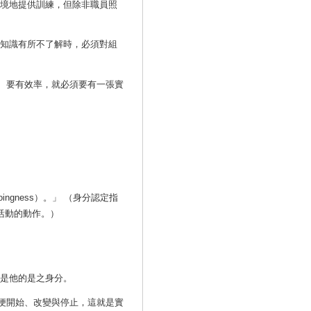
止境地提供訓練，但除非職員照
知識有所不了解時，必須對組
、要有效率，就必須要有一張實
ngness）。」 （身分認定指
或活動的動作。）
就是他的是之身分。
便開始、改變與停止，這就是實