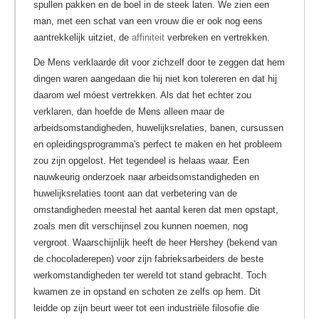
spullen pakken en de boel in de steek laten. We zien een
man, met een schat van een vrouw die er ook nog eens
aantrekkelijk uitziet, de
affiniteit
verbreken en vertrekken.
De Mens verklaarde dit voor zichzelf door te zeggen dat hem
dingen waren aangedaan die hij niet kon tolereren en dat hij
daarom wel móest vertrekken. Als dat het echter zou
verklaren, dan hoefde de Mens alleen maar de
arbeidsomstandigheden, huwelijksrelaties, banen, cursussen
en opleidingsprogramma's perfect te maken en het probleem
zou zijn opgelost. Het tegendeel is helaas waar. Een
nauwkeurig onderzoek naar arbeidsomstandigheden en
huwelijksrelaties toont aan dat verbetering van de
omstandigheden meestal het aantal keren dat men opstapt,
zoals men dit verschijnsel zou kunnen noemen, nog
vergroot. Waarschijnlijk heeft de heer Hershey (bekend van
de chocoladerepen) voor zijn fabrieksarbeiders de beste
werkomstandigheden ter wereld tot stand gebracht. Toch
kwamen ze in opstand en schoten ze zelfs op hem. Dit
leidde op zijn beurt weer tot een industriële filosofie die