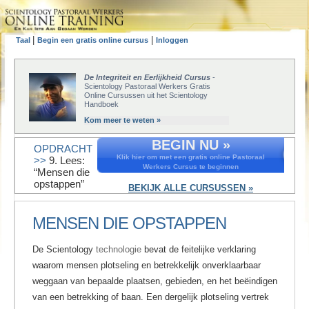
|
|
Taal
Begin een gratis online cursus
Inloggen
De Integriteit en Eerlijkheid Cursus
-
Scientology Pastoraal Werkers Gratis
Online Cursussen uit het Scientology
Handboek
Kom meer te weten »
BEGIN NU »
OPDRACHT
Klik hier om met een gratis online Pastoraal
>>
9. Lees:
Werkers Cursus te beginnen
“Mensen die
opstappen”
BEKIJK ALLE CURSUSSEN »
MENSEN DIE OPSTAPPEN
De Scientology
technologie
bevat de feitelijke verklaring
waarom mensen plotseling en betrekkelijk onverklaarbaar
weggaan van bepaalde plaatsen, gebieden, en het beëindigen
van een betrekking of baan. Een dergelijk plotseling vertrek