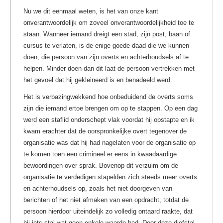
Nu we dit eenmaal weten, is het van onze kant
onverantwoordelijk om zoveel onverantwoordelijkheid toe te
staan. Wanneer iemand dreigt een stad, zijn post, baan of
cursus te verlaten, is de enige goede daad die we kunnen
doen, die persoon van zijn overts en achterhoudsels af te
helpen. Minder doen dan dit laat de persoon vertrekken met
het gevoel dat hij gekleineerd is en benadeeld werd.
Het is verbazingwekkend hoe onbeduidend de overts soms
zijn die iemand ertoe brengen om op te stappen. Op een dag
werd een staflid onderschept vlak voordat hij opstapte en ik
kwam erachter dat de oorspronkelijke overt tegenover de
organisatie was dat hij had nagelaten voor de organisatie op
te komen toen een crimineel er eens in kwaadaardige
bewoordingen over sprak. Bovenop dit verzuim om de
organisatie te verdedigen stapelden zich steeds meer overts
en achterhoudsels op, zoals het niet doorgeven van
berichten of het niet afmaken van een opdracht, totdat de
persoon hierdoor uiteindelijk zo volledig ontaard raakte, dat
hij iets stal wat geen enkele waarde had. Door deze diefstal