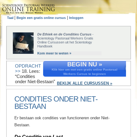
|
|
Taal
Begin een gratis online cursus
Inloggen
De Ethiek en de Condities Cursus
-
Scientology Pastoraal Werkers Gratis
Online Cursussen uit het Scientology
Handboek
Kom meer te weten »
BEGIN NU »
OPDRACHT
Klik hier om met een gratis online Pastoraal
>>
18. Lees:
Werkers Cursus te beginnen
“Condities
onder Niet-Bestaan”
BEKIJK ALLE CURSUSSEN »
CONDITIES ONDER NIET-
BESTAAN
Er bestaan ook condities van functioneren onder Niet-
Bestaan.
De Conditie van Last