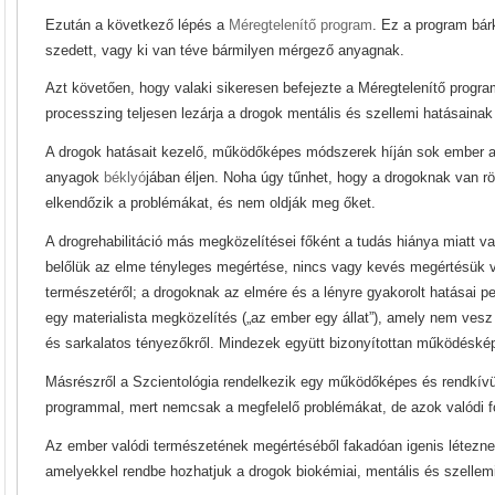
Ezután a következő lépés a
Méregtelenítő program
. Ez a program bár
szedett, vagy ki van téve bármilyen mérgező anyagnak.
Azt követően, hogy valaki sikeresen befejezte a Méregtelenítő progr
processzing teljesen lezárja a drogok mentális és szellemi hatásaina
A drogok hatásait kezelő, működőképes módszerek híján sok ember ar
anyagok
béklyó
jában éljen. Noha úgy tűnhet, hogy a drogoknak van r
elkendőzik a problémákat, és nem oldják meg őket.
A drogrehabilitáció más megközelítései főként a tudás hiánya miatt va
belőlük az elme tényleges megértése, nincs vagy kevés megértésük 
természetéről; a drogoknak az elmére és a lényre gyakorolt hatásai 
egy materialista megközelítés („az ember egy állat”), amely nem vesz
és sarkalatos tényezőkről. Mindezek együtt bizonyítottan működésk
Másrészről a Szcientológia rendelkezik egy működőképes és rendkívül
programmal, mert nemcsak a megfelelő problémákat, de azok valódi f
Az ember valódi természetének megértéséből fakadóan igenis létezn
amelyekkel rendbe hozhatjuk a drogok biokémiai, mentális és szellem