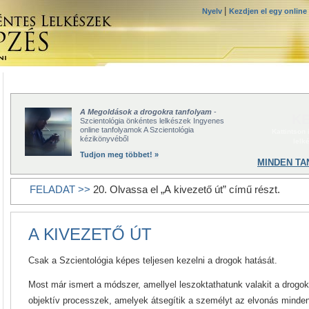
|
Nyelv
Kezdjen el egy online
A Megoldások a drogokra tanfolyam
-
KE
Szcientológia önkéntes lelkészek Ingyenes
online tanfolyamok A Szcientológia
Kattintson
kézikönyvéből
lelk
Tudjon meg többet! »
MINDEN TA
FELADAT >>
20. Olvassa el „A kivezető út” című részt.
A KIVEZETŐ ÚT
Csak a Szcientológia képes teljesen kezelni a drogok hatását.
Most már ismert a módszer, amellyel leszoktathatunk valakit a drogokr
objektív processzek, amelyek átsegítik a személyt az elvonás mind