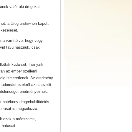
kinek való, aki drogokat
amot, a
Drogrundown
on kapott
k kezelését.
ra van ítélve, hogy vegyi
övid távú hasznuk, csak
llottak kudarcot. Hiányzik
van az ember szellemi
pedig ismeretlenek. Az eredmény
 tudomást ezekről az alapvető
éptelenséget eredményeznek.
 hatékony drogrehabilitációs
orrását is megcélozza.
ek azok a módszerek,
i hatásait.