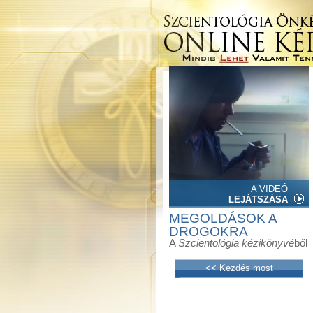
A VIDEÓ
LEJÁTSZÁSA
MEGOLDÁSOK A
DROGOKRA
A
Szcientológia kézikönyvé
ből
<< Kezdés most