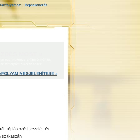
|
 tanfolyamot!
Bejelentkezés
ZDÉS MOST »
 ide egy ingyenes online önkéntes
ész tanfolyam elkezdéséhez
NFOLYAM MEGJELENÍTÉSE »
ól: táplálkozási kezelés és
en szakaszán.