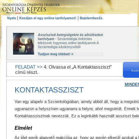
|
|
Nyelv
Kezdjen el egy online tanfolyamot!
Bejelentkezés
Asszisztok betegségekre és sérülésekre
tanfolyam
- Szcientológia önkéntes
lelkészek Ingyenes online tanfolyamok A
Szcientológia kézikönyvéből
Tudjon meg többet! »
FELADAT >>
4. Olvassa el „A Kontaktassziszt”
Katt
című részt.
MINDE
KONTAKTASSZISZT
Van egy alapelv a Szcientológiában, amely abból áll, hogy a megsérü
ugyanazon a helyszínen ugyanarra a helyre, ahol megsérült. Ennek te
Kontaktasszisztnak nevezzük. Ez a leginkább használt assziszt bale
Elmélet
Az élet egyik alapvető reakciója az, hogy az egyén elkerüli azokat a 