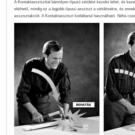
A Kontaktassziszttal bármilyen típusú sérülést kezelni lehet, és kezel
elérhető, mindig ez a legjobb típusú assziszt a sérülésekre, és enn
asszisztakciót. A Kontaktassziszt korlátlanul használható. Néha csod