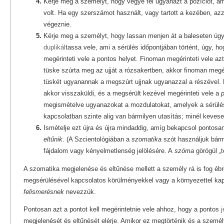
Kérje meg a személyt, hogy vegye fel ugyanazt a pozíciót, am
volt. Ha egy szerszámot használt, vagy tartott a kezében, az
végeznie.
Kérje meg a személyt, hogy lassan menjen át a baleseten úgy
duplikál
tassa vele, ami a sérülés időpontjában történt, úgy, h
megérinteti vele a pontos helyet.
Finoman megérinteti vele az
tüske szúrta meg az ujját a rózsakertben, akkor finoman megé
tüskét ugyanannak a megszúrt ujjnak ugyanazzal a részével. 
akkor visszaküldi, és a megsérült kezével megérinteti vele a
p
megismételve ugyanazokat a mozdulatokat, amelyek a sérülés 
kapcsolatban szinte alig van bármilyen utasítás; minél kevese
Ismételje ezt újra és újra mindaddig, amíg bekapcsol pontos
eltűnik
. (A Szcientológiában a
szomatika
szót használjuk bármi
fájdalom vagy kényelmetlenség jelölésére. A
szóma
görögül „te
A szomatika megjelenése és eltűnése mellett a személy rá is fog ébr
megsérülésével kapcsolatos körülményekkel vagy a környezettel kap
felismerésnek
nevezzük.
Pontosan azt a pontot kell megérintetnie vele ahhoz, hogy a pontos
j
megjelenését és eltűnését elérje. Amikor ez megtörténik és a személ