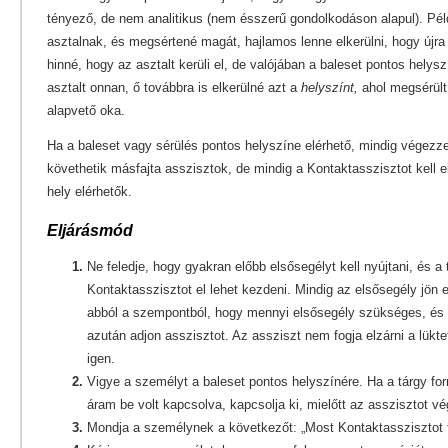
tényező, de nem analitikus (nem ésszerű gondolkodáson alapul). Pél
asztalnak, és megsértené magát, hajlamos lenne elkerülni, hogy újr
hinné, hogy az asztalt kerüli el, de valójában a baleset pontos helysz
asztalt onnan, ő továbbra is elkerülné azt a
helyszínt,
ahol megsérült
alapvető oka.
Ha a baleset vagy sérülés pontos helyszíne elérhető, mindig végezz
követhetik másfajta asszisztok, de mindig a Kontaktasszisztot kell e
hely elérhetők.
Eljárásmód
Ne feledje, hogy gyakran előbb elsősegélyt kell nyújtani, és a te
Kontaktasszisztot el lehet kezdeni. Mindig az elsősegély jön e
abból a szempontból, hogy mennyi elsősegély szükséges, és 
azután adjon asszisztot. Az assziszt nem fogja elzárni a lüktet
igen.
Vigye a személyt a baleset pontos helyszínére. Ha a tárgy forr
áram be volt kapcsolva, kapcsolja ki, mielőtt az asszisztot vé
Mondja a személynek a következőt: „Most Kontaktasszisztot 