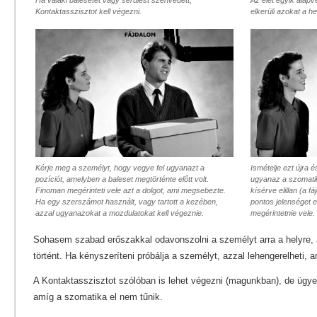
Kontaktasszisztot kell végezni.
elkerüli azokat a h
Kérje meg a személyt, hogy vegye fel ugyanazt a
Ismételje ezt újra 
pozíciót, amelyben a baleset megtörténte előtt volt.
ugyanaz a szomatik
Finoman megérinteti vele azt a dolgot, ami megsebezte.
kísérve elillan (a f
Ha egy szerszámot használt, vagy tartott a kezében,
pontos jelenséget el
azzal ugyanazokat a mozdulatokat kell végeznie.
megérintetnie vele.
Sohasem szabad erőszakkal odavonszolni a személyt arra a helyre, a
történt. Ha kényszeríteni próbálja a személyt, azzal lehengerelheti, 
A Kontaktasszisztot szólóban is lehet végezni (magunkban), de ügyeln
amíg a szomatika el nem tűnik.