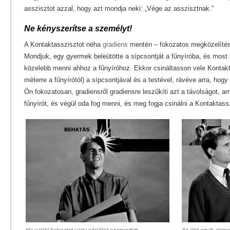
asszisztot azzal, hogy azt mondja neki: „Vége az asszisztnak.”
Ne kényszerítse a személyt!
A Kontaktasszisztot néha
gradiens
mentén – fokozatos megközelítést
Mondjuk, egy gyermek beleütötte a sípcsontját a fűnyíróba, és most
közelebb menni ahhoz a fűnyíróhoz. Ekkor csináltasson vele Kontakt
méterre a fűnyírótól) a sípcsontjával és a testével, rávéve arra, hog
Ön fokozatosan, gradiensről gradiensre leszűkíti azt a távolságot, a
fűnyírót, és végül oda fog menni, és meg fogja csinálni a Kontaktassz
Ha valaki balesetet vagy sérülést szenvedett,
Az élet egyik alapv