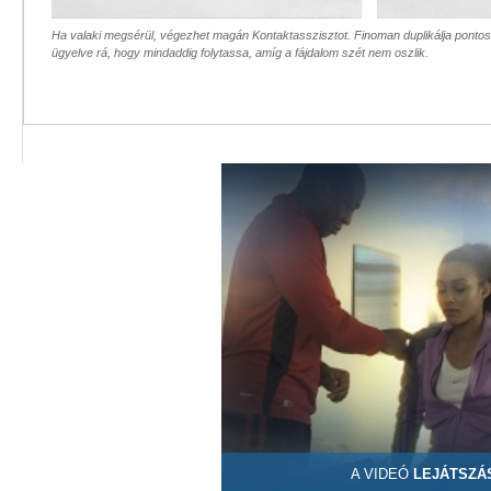
Ha valaki megsérül, végezhet magán Kontaktasszisztot. Finoman duplikálja pontosan
ügyelve rá, hogy mindaddig folytassa, amíg a fájdalom szét nem oszlik.
A VIDEÓ
LEJÁTSZÁ