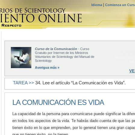
|
Idioma
Comienza un Curso
Curso de la Comunicación
- Curso
COM
Gratuito por Internet de los Ministros
Voluntarios de Scientology del Manual de
Haz clic aquí
Scientology
int
Averigua más »
VE
TAREA >>
34. Lee el artículo “La Comunicación es Vida”.
LA COMUNICACIÓN ES VIDA
La capacidad de la persona para comunicarse puede significar la difere
en todos los aspectos de la vida. Te habrás dado cuenta de que las 
tienen éxito en lo que emprenden, por lo general tienen una gran capa
que no tienen éxito, no la tienen.