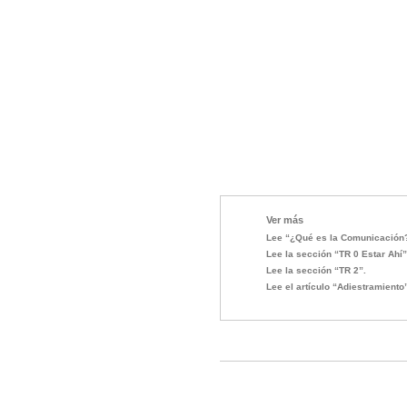
Ver más
Lee “¿Qué es la Comunicación
Lee la sección “TR 0 Estar Ahí”
Lee la sección “TR 2”.
Lee el artículo “Adiestramiento