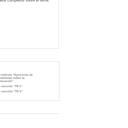
atos completos sobre el tema.
l artículo “Ejercicios de
namiento sobre la
icación”.
a sección “TR 1”.
a sección “TR 4”.