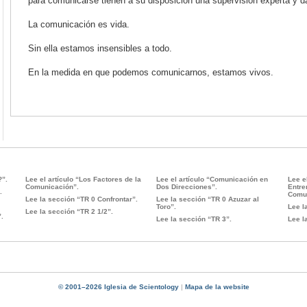
para comunicarse tienen a su disposición una supervisión experta y d
La comunicación es vida.
Sin ella estamos insensibles a todo.
En la medida en que podemos comunicarnos, estamos vivos.
?”.
Lee el artículo “Los Factores de la
Lee el artículo “Comunicación en
Lee e
Comunicación”.
Dos Direcciones”.
Entre
.
Comun
Lee la sección “TR 0 Confrontar”.
Lee la sección “TR 0 Azuzar al
Toro”.
Lee l
Lee la sección “TR 2 1/2”.
”.
Lee la sección “TR 3”.
Lee l
© 2001–2026 Iglesia de Scientology
|
Mapa de la website