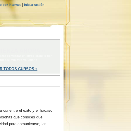
|
 por Internet
Iniciar sesión
IENZA AHORA »
 para comenzar un curso gratuito por
ernet de Ministro Voluntario
R TODOS CURSOS »
ncia entre el éxito y el fracaso
personas que conoces que
cidad para comunicarse; los