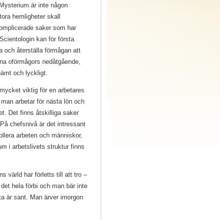
. Mysterium är inte någon
tora hemligheter skall
komplicerade saker som har
Scientologin kan för första
a och återställa förmågan att
egna oförmågors nedåtgående,
nämt och lyckligt.
mycket viktig för en arbetares
t man arbetar för nästa lön och
. Det finns åtskilliga saker
 På chefsnivå är det intressant
rollera arbeten och människor,
um i arbetslivets struktur finns
ärld har förletts till att tro –
 det hela förbi och man bär inte
tta är sant. Man ärver imorgon