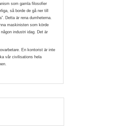
anism som gamla filosofier
liga, så borde de gå ner till
a”. Detta är rena dumheterna.
finna maskinisten som körde
 någon industri idag.
Det är
ovarbetare. En kontorist är inte
a vår civilisations hela
nen.