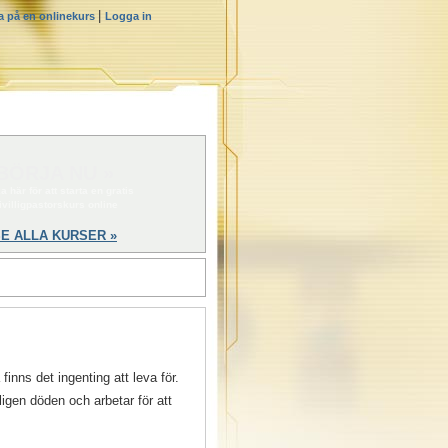
|
a på en onlinekurs
Logga in
BÖRJA NU »
a här för att starta en gratis
rivilligpastorskurs online
E ALLA KURSER »
finns det ingenting att leva för.
igen döden och arbetar för att