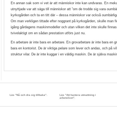
En annan sak som vi vet är att människor inte kan undvaras. En mek
utnyttjade var att säga till människor att ”om de trodde sig vara oumbär
kyrkogården och ta en titt där – dessa människor var också oumbärlig
Om man verkligen tittade efter noggrant på kyrkogården, skulle man 
igång gårdagens maskinmodeller och utan vilken det inte skulle finnas
tvivelaktigt om en sådan prestation utförs just nu.
En arbetare är inte bara en arbetare. En grovarbetare är inte bara en gr
bara en kontorist. De är viktiga pelare som lever och andas, och på vilk
struktur vilar. De är inte kuggar i en väldig maskin. De är själva maski
Läs ”Nå och dra sig tillbaka”.
Läs ”Att hantera utmattning i
arbetslivet”.