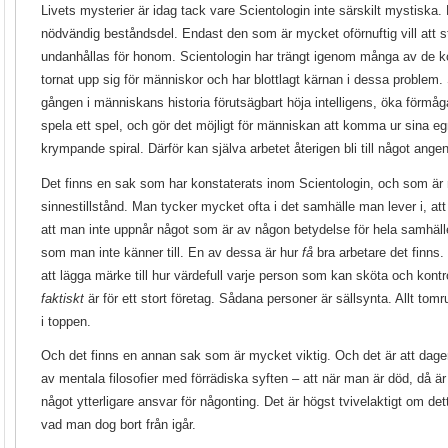
Livets mysterier är idag tack vare Scientologin inte särskilt mystiska
nödvändig beståndsdel. Endast den som är mycket oförnuftig vill att s
undanhållas för honom. Scientologin har trängt igenom många av de 
tornat upp sig för människor och har blottlagt kärnan i dessa problem. 
gången i människans historia förutsägbart höja intelligens, öka förmåg
spela ett spel, och gör det möjligt för människan att komma ur sina 
krympande spiral. Därför kan själva arbetet återigen bli till något ange
Det finns en sak som har konstaterats inom Scientologin, och som är 
sinnestillstånd. Man tycker mycket ofta i det samhälle man lever i, at
att man inte uppnår något som är av någon betydelse för hela samhället
som man inte känner till. En av dessa är hur
få
bra arbetare det finns.
att lägga märke till hur värdefull varje person som kan sköta och kont
faktiskt
är för ett stort företag. Sådana personer är sällsynta. Allt tomr
i toppen.
Och det finns en annan sak som är mycket viktig. Och det är att dagens v
av mentala filosofier med förrädiska syften – att när man är död, då är
något ytterligare ansvar för någonting. Det är högst tvivelaktigt om de
vad man dog bort från igår.