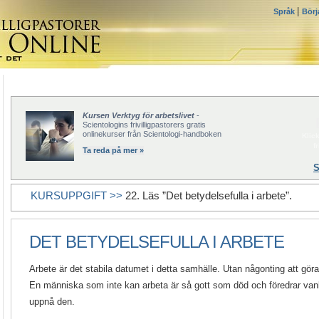
|
Språk
Börj
Kursen Verktyg för arbetslivet
-
Scientologins frivilligpastorers gratis
onlinekurser från Scientologi-handboken
Klick
f
Ta reda på mer »
S
KURSUPPGIFT >>
22. Läs ”Det betydelsefulla i arbete”.
DET BETYDELSEFULLA I ARBETE
Arbete är det stabila datumet i detta samhälle. Utan någonting att göra 
En människa som inte kan arbeta är så gott som död och föredrar vanl
uppnå den.