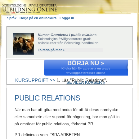
|
|
Språk
Börja på en onlinekurs
Logga in
Kursen Grunderna i public relations
-
Scientologins frivilligpastorers gratis
onlinekurser från Scientologi-handboken
Ta reda på mer »
BÖRJA NU »
Klicka här för att starta en gratis
frivilligpastorskurs online
KURSUPPGIFT >>
1. Läs ”Public Relations”.
SE ALLA KURSER »
PUBLIC RELATIONS
När man har att göra med andra för att få deras samtycke
eller samarbete eller support för någonting, har man gått in
på området för public relations, förkortat PR.
PR definieras som: ”BRA ARBETEN