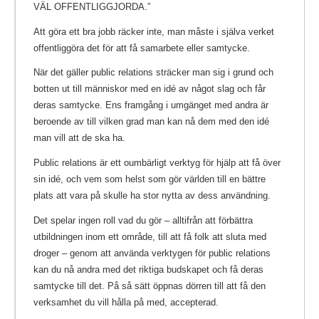
VÄL OFFENTLIGGJORDA.”
Att göra ett bra jobb räcker inte, man måste i själva verket
offentliggöra det för att få samarbete eller samtycke.
När det gäller public relations sträcker man sig i grund och
botten ut till människor med en idé av något slag och får
deras samtycke. Ens framgång i umgänget med andra är
beroende av till vilken grad man kan nå dem med den idé
man vill att de ska ha.
Public relations är ett oumbärligt verktyg för hjälp att få över
sin idé, och vem som helst som gör världen till en bättre
plats att vara på skulle ha stor nytta av dess användning.
Det spelar ingen roll vad du gör – alltifrån att förbättra
utbildningen inom ett område, till att få folk att sluta med
droger – genom att använda verktygen för public relations
kan du nå andra med det riktiga budskapet och få deras
samtycke till det. På så sätt öppnas dörren till att få den
verksamhet du vill hålla på med, accepterad.