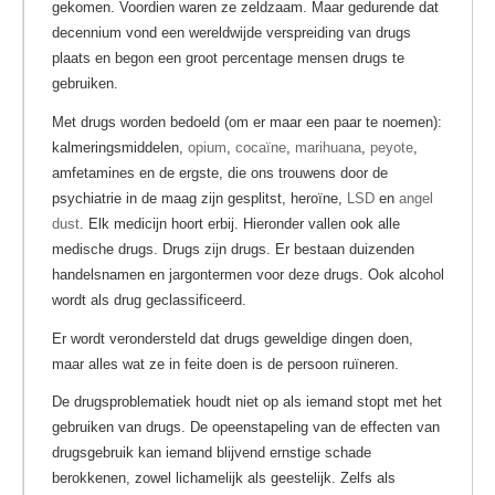
gekomen. Voordien waren ze zeldzaam. Maar gedurende dat
decennium vond een wereldwijde verspreiding van drugs
plaats en begon een groot percentage mensen drugs te
gebruiken.
Met drugs worden bedoeld (om er maar een paar te noemen):
kalmeringsmiddelen,
opium
,
cocaïne
,
marihuana
,
peyote
,
amfetamines en de ergste, die ons trouwens door de
psychiatrie in de maag zijn gesplitst, heroïne,
LSD
en
angel
dust
. Elk medicijn hoort erbij. Hieronder vallen ook alle
medische drugs. Drugs zijn drugs. Er bestaan duizenden
handelsnamen en jargontermen voor deze drugs. Ook alcohol
wordt als drug geclassificeerd.
Er wordt verondersteld dat drugs geweldige dingen doen,
maar alles wat ze in feite doen is de persoon ruïneren.
De drugsproblematiek houdt niet op als iemand stopt met het
gebruiken van drugs. De opeenstapeling van de effecten van
drugsgebruik kan iemand blijvend ernstige schade
berokkenen, zowel lichamelijk als geestelijk. Zelfs als