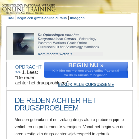
|
|
Taal
Begin een gratis online cursus
Inloggen
De Oplossingen voor het
Drugsprobleem Cursus
- Scientology
Pastoraal Werkers Gratis Online
Cursussen uit het Scientology Handboek
Kom meer te weten »
BEGIN NU »
OPDRACHT
Klik hier om met een gratis online Pastoraal
>>
1. Lees:
Werkers Cursus te beginnen
“De reden
achter het drugsprobleem”
BEKIJK ALLE CURSUSSEN »
DE REDEN ACHTER HET
DRUGSPROBLEEM
Mensen gebruiken al net zolang drugs als ze proberen pijn te
verlichten en problemen te vermijden. Vanaf het begin van de
jaren zestig zijn drugs echter wijdverspreid in gebruik