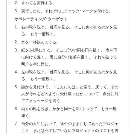
2.
すべてを実行する。
3.
実行したら、それぞれにチェック･マークを付ける。
オペレーティング･ターゲット
1.
右の靴を脱ぐ。 靴底を見る。 そこに何があるのかを見
る。 もう一度履く。
2.
水を一杯飲んでくる。
3.
紙を1枚手にする。 そこに3つの同心円を描く。 表を下
に向けて置く。 裏に自分の名前を書く。 それを破って
断片を本に挟む。
4.
左の靴を脱ぐ。 靴底を見る。 そこに何があるのかを見
る。 もう一度履く。
5.
誰かを見付けて、「こんにちは」と言う。戻って、その
人がそれをどのように受け取ったかについて、自分に宛
ててメッセージを書く。
6.
両方の靴を脱ぎ、かかと同士を3回ぶつけて、もう一度
履く。
7.
自分の人生において、途中のままにしてあったプロジェ
クト、または完了していないプロジェクトのリストを書