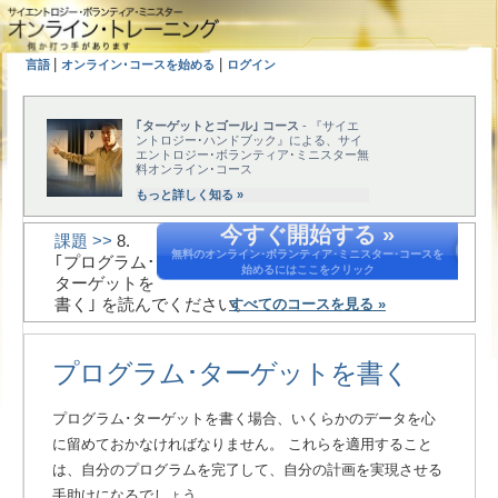
|
|
言語
オンライン･コースを始める
ログイン
｢ターゲットとゴール｣ コース
- 『サイエ
ントロジー･ハンドブック』による、サイ
エントロジー･ボランティア･ミニスター無
料オンライン･コース
もっと詳しく知る »
今すぐ開始する »
課題 >>
8.
無料のオンライン･ボランティア･ミニスター･コースを
｢プログラム･
始めるにはここをクリック
ターゲットを
書く｣ を読んでください。
すべてのコースを見る »
プログラム･ターゲットを書く
プログラム･ターゲットを書く場合、いくらかのデータを心
に留めておかなければなりません。 これらを適用すること
は、自分のプログラムを完了して、自分の計画を実現させる
手助けになるでしょう。