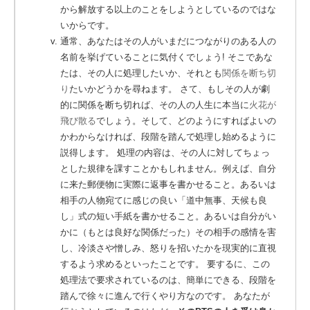
から解放する以上のことをしようとしているのではな
いからです。
通常、あなたはその人がいまだにつながりのある人の
名前を挙げていることに気付くでしょう! そこであな
たは、その人に処理したいか、それとも
関係を断ち切
り
たいかどうかを尋ねます。
さて、もしその人が劇
的に関係を断ち切れば、その人の人生に本当に
火花が
飛び散る
でしょう。そして、どのようにすればよいの
かわからなければ、段階を踏んで処理し始めるように
説得します。
処理の内容は、その人に対してちょっ
とした規律を課すことかもしれません。例えば、自分
に来た郵便物に実際に返事を書かせること。あるいは
相手の人物宛てに感じの良い「道中無事、天候も良
し」式の短い手紙を書かせること。あるいは自分がい
かに（もとは良好な関係だった）その相手の感情を害
し、冷淡さや憎しみ、怒りを招いたかを現実的に直視
するよう求めるといったことです。 要するに、この
処理法で要求されているのは、簡単にできる、段階を
踏んで徐々に進んで行くやり方なのです。 あなたが