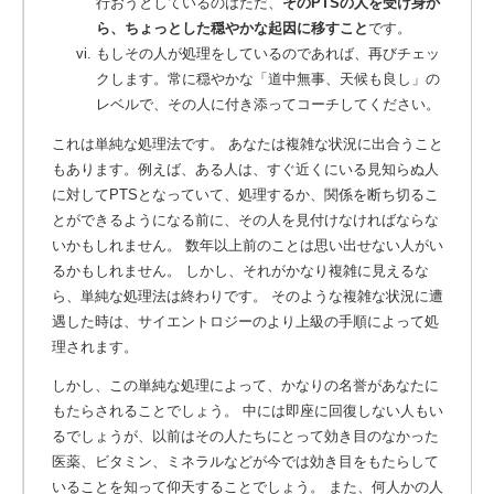
行おうとしているのはただ、
そのPTSの人を受け身か
ら、ちょっとした穏やかな起因に移すこと
です。
もしその人が処理をしているのであれば、再びチェッ
クします。常に穏やかな「道中無事、天候も良し」の
レベルで、その人に付き添ってコーチしてください。
これは単純な処理法です。 あなたは複雑な状況に出合うこと
もあります。例えば、ある人は、すぐ近くにいる見知らぬ人
に対してPTSとなっていて、処理するか、関係を断ち切るこ
とができるようになる前に、その人を見付けなければならな
いかもしれません。 数年以上前のことは思い出せない人がい
るかもしれません。 しかし、それがかなり複雑に見えるな
ら、単純な処理法は終わりです。 そのような複雑な状況に遭
遇した時は、サイエントロジーのより上級の手順によって処
理されます。
しかし、この単純な処理によって、かなりの名誉があなたに
もたらされることでしょう。
中には即座に回復しない人もい
るでしょうが、以前はその人たちにとって効き目のなかった
医薬、ビタミン、ミネラルなどが今では効き目をもたらして
いることを知って仰天することでしょう。 また、何人かの人