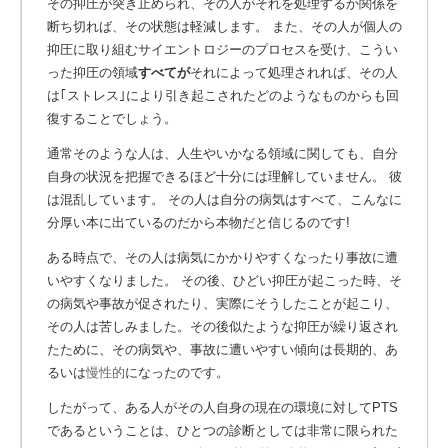
その抑圧が突き止められ、その人がそれを処理するか関係を
断ち切れば、その状態は軽減します。 また、その人が個人の
抑圧に取り組むサイエントロジーのプロセスを受け、こうい
った抑圧の領域
すべてが
それによって処理されれば、その人
は｢ストレス｣により引き起こされたどのようなものからも回
復することでしょう。
通常そのような人は、人生やいかなる領域に関しても、自分
自身の状況を把握できるほど十分には理解していません。 彼
は混乱しています。 その人は自分の病気はすべて、こんなに
分厚い本に出ているのだから本物だと信じるのです!
ある時点で、その人は病気にかかりやすくなったり事故に遭
いやすくなりました。 その後、ひどい抑圧が起こった時、そ
の病気や事故が促されたり、実際にそうしたことが起こり、
その人は苦しみました。その後似たような抑圧が繰り返され
たために、その病気や、事故に遭いやすい傾向は長期的、あ
るいは
慢性的
になったのです。
したがって、ある人がその人自身の現在の環境に対してPTS
であるということは、ひとつの診断としては非常に限られた