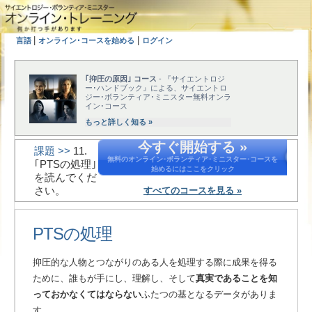
|
|
言語
オンライン･コースを始める
ログイン
｢抑圧の原因｣ コース
- 『サイエントロジ
ー･ハンドブック』による、サイエントロ
ジー･ボランティア･ミニスター無料オンラ
イン･コース
もっと詳しく知る »
今すぐ開始する »
課題 >>
11.
無料のオンライン･ボランティア･ミニスター･コースを
｢PTSの処理｣
始めるにはここをクリック
を読んでくだ
さい。
すべてのコースを見る »
PTSの処理
抑圧的な人物とつながりのある人を処理する際に成果を得る
ために、誰もが手にし、理解し、そして
真実であることを知
っておかなくてはならない
ふたつの基となるデータがありま
す。