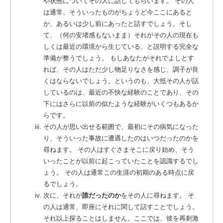
や状態についてその人に話してもらいます。 その人
は通常、そういったものがちょうど今ここにあると
か、あるいは少し前にあったと話すでしょう。そし
て、（何の安堵感もないまま）それがその人の現在も
しくは最近の環境から生じている、と説明する完全な
準備が整うでしょう。 もしあなたがそれでよしとす
れば、その人はただ少し物足りなさを感じ、調子が良
くはならないでしょう。というのも、大抵その人が話
しているのは、最近の不快な経験のことであり、その
下にはさらに以前の似たような経験がいくつもあるか
らです。
その人が思い出せる範囲で、最初にその病気になった
り、そういった事故に遭遇したのはいつだったのかを
尋ねます。 その人はすぐさまそこに戻り始め、そう
いったことが以前に起こっていたことを認識するでし
ょう。 その人は通常この生涯の初期のある時点に戻
るでしょう。
次に、それが
誰だったのか
をその人に尋ねます。
そ
の人は通常、即座にそれに関して話すことでしょう。
それ以上探ることはしません。ここでは、彼を再刺激