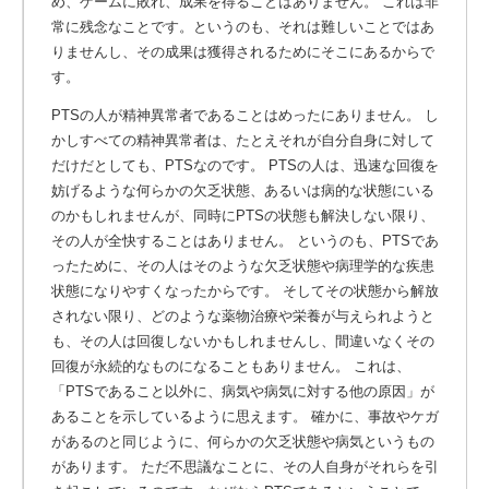
め、ゲームに敗れ、成果を得ることはありません。 これは非
常に残念なことです。というのも、それは難しいことではあ
りませんし、その成果は獲得されるためにそこにあるからで
す。
PTSの人が精神異常者であることはめったにありません。 し
かしすべての精神異常者は、たとえそれが自分自身に対して
だけだとしても、PTSなのです。 PTSの人は、迅速な回復を
妨げるような何らかの欠乏状態、あるいは病的な状態にいる
のかもしれませんが、同時にPTSの状態も解決しない限り、
その人が全快することはありません。 というのも、PTSであ
ったために、その人はそのような欠乏状態や病理学的な疾患
状態になりやすくなったからです。 そしてその状態から解放
されない限り、どのような薬物治療や栄養が与えられようと
も、その人は回復しないかもしれませんし、間違いなくその
回復が永続的なものになることもありません。 これは、
「PTSであること以外に、病気や病気に対する他の原因」が
あることを示しているように思えます。 確かに、事故やケガ
があるのと同じように、何らかの欠乏状態や病気というもの
があります。 ただ不思議なことに、その人自身がそれらを引