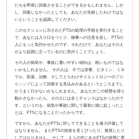
たちを即座に回復させることができるかもしれません。しか
し、回復しなかったとしても、あなたが失敗したわけではな
いということを認識してください。
このセクションに示されたPTSの処理の手順を実行すること
で、あなたは入り口をつくり、物事への注意を促し、PTSの
人にもっと気付かせたのです。それだけで、あなたはその人
がより起因に立っているのに気付くことでしょう。
その人の病気や、事故に遭いやすい傾向は、軽いものではな
いかもしれません。 その人は、今では栄養、ビタミン、ミネ
ラル、医薬、治療、そしてとりわけサイエントロジーの
プロ
セシング
によって回復する見込みがあるというところまでし
かうまく行かないかもしれません。
あなたがこの状態を揺り
動かさなかったら、その人には全くチャンスはなかったので
す。というのも、病気や事故に関して最初に彼に起こったこ
とは、PTSになることだったからです。
ですから、あなたがPTSに対してできることを過小評価して
はなりません。 またPTSの技術を見くびったり、無視したり
してはなりません。 そして、人々の中にあるPTSの状態に寛