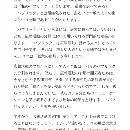
は「
私の
パブリック」と言います。
辞書で調べてみると、
「パブリック」とは組織化された、あるいは一般の人々の集
団という意味であることがわかります。
「パブリック」という言葉には、辞書に載ってはいないけれ
ども、広報活動の分野において用いられる専門的な定義があ
ります。
「パブリック」は広報活動に携わる人々にとっての
専門用語です。
それは、群衆や大衆という意味ではありませ
ん。 それは「聴衆の種類」を意味します。
広報活動のプロたちにとって人々全般は、別々の
パブリック
に分割されます。
恐らく、広報活動の初期の開拓者たちは、
今をさかのぼる1911年、PRに関する最初期の教科書が書か
れた時に「聴衆」を使い始めるべきだったのです。 しかし彼
らはそうしませんでした。 彼らは、自分たちのコミュニケー
ションを受け取るさまざまな種類の聴衆を意味する、「パブ
リック」という言葉を用いました。
ですから、広報活動の専門用語として、これを辞書で見つけ
ることはないでしょう。 しかし間違いなく、その用語の意味
を正確に理解し、ちゃんと使えるようにしておいた方がよい