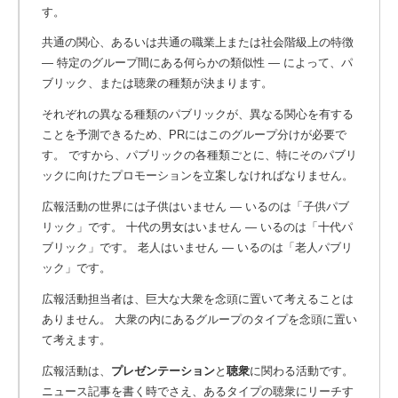
す。
共通の関心、あるいは共通の職業上または社会階級上の特徴
― 特定のグループ間にある何らかの類似性 ― によって、パ
ブリック、または聴衆の種類が決まります。
それぞれの異なる種類のパブリックが、異なる関心を有する
ことを予測できるため、PRにはこのグループ分けが必要で
す。 ですから、パブリックの各種類ごとに、特にそのパブリ
ックに向けたプロモーションを立案しなければなりません。
広報活動の世界には子供はいません ― いるのは「子供パブ
リック」です。 十代の男女はいません ― いるのは「十代パ
ブリック」です。 老人はいません ― いるのは「老人パブリ
ック」です。
広報活動担当者は、巨大な大衆を念頭に置いて考えることは
ありません。 大衆の内にあるグループのタイプを念頭に置い
て考えます。
広報活動は、
プレゼンテーション
と
聴衆
に関わる活動です。
ニュース記事を書く時でさえ、あるタイプの聴衆にリーチす