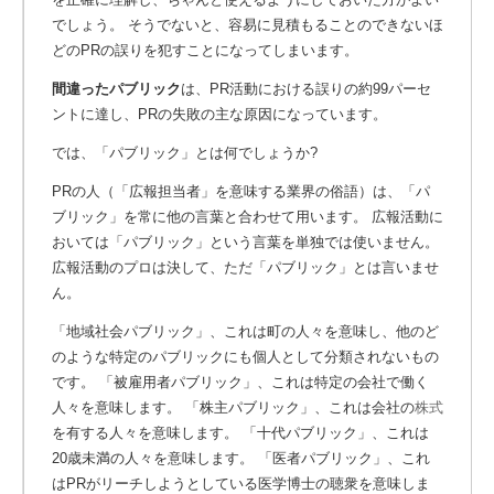
でしょう。
そうでないと、容易に見積もることのできないほ
どのPRの誤りを犯すことになってしまいます。
間違ったパブリック
は、PR活動における誤りの約99パーセ
ントに達し、PRの失敗の主な原因になっています。
では、「パブリック」とは何でしょうか?
PRの人（「広報担当者」を意味する業界の俗語）は、「パ
ブリック」を常に他の言葉と合わせて用います。 広報活動に
おいては「パブリック」という言葉を単独では使いません。
広報活動のプロは決して、ただ「パブリック」とは言いませ
ん。
「地域社会パブリック」、これは町の人々を意味し、他のど
のような特定のパブリックにも個人として分類されないもの
です。 「被雇用者パブリック」、これは特定の会社で働く
人々を意味します。 「株主パブリック」、これは会社の
株式
を有する人々を意味します。
「十代パブリック」、これは
20歳未満の人々を意味します。 「医者パブリック」、これ
はPRがリーチしようとしている医学博士の聴衆を意味しま