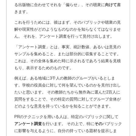
る出版物に合わせてそれを「偏らせ」、その聴衆に
向けて
書
きます。
これを行うためには、彼はまず、そのパブリックや聴衆の見
解や現実性がどのようなものなのかを知らなくてはなりませ
ん。 それを、アンケート調査を行って見付け出します。
「アンケート調査」とは、事実、統計数値、あるいは意見の
サンプルを集めること、または部分的に収集することです。
これは、その全体を集めた時に示されるであろう結果を見積
もり、表示するためのものです。
例えば、ある地域に3千人の教師のグループがいるとしま
す。学校の役員会に対して何を望んでいるのかを見付け出し
たいと思います。 その教師たちから無作為に選んだ2百人に
質問をすることで、その特定の質問に対してグループ全体が
どのような意見を持っているかを知ることができます。
PRのテクニックを用いる人は、特定のパブリックに関して
アンケート調査
を行います。
その上で、特に
その
パブリック
に影響を与えるように、自分の持っている題材を提示しま