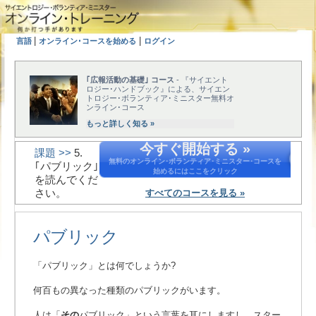
|
|
言語
オンライン･コースを始める
ログイン
｢広報活動の基礎｣ コース
- 『サイエント
ロジー･ハンドブック』による、サイエン
トロジー･ボランティア･ミニスター無料オ
ンライン･コース
もっと詳しく知る »
今すぐ開始する »
課題 >>
5.
無料のオンライン･ボランティア･ミニスター･コースを
｢パブリック｣
始めるにはここをクリック
を読んでくだ
さい。
すべてのコースを見る »
パブリック
「パブリック」とは何でしょうか?
何百もの異なった種類のパブリックがいます。
人は「
その
パブリック」という言葉を耳にしますし、スター