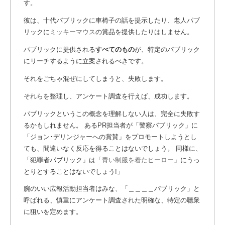
す。
彼は、十代パブリックに車椅子の話を提示したり、老人パブ
リックに
ミッキーマウス
の賞品を提供したりはしません。
パブリックに提供される
すべてのもの
が、特定のパブリック
にリーチするように立案されるべきです。
それをごちゃ混ぜにしてしまうと、失敗します。
それらを整理し、アンケート調査を行えば、成功します。
パブリックというこの概念を理解しない人は、完全に失敗す
るかもしれません。 あるPR担当者が「警察パブリック」に
「ジョン･デリンジャーへの賞賛」をプロモートしようとし
ても、間違いなく反応を得ることはないでしょう。
同様に、
「犯罪者パブリック」は「
青い制服を着たヒーロー
」にうっ
とりとすることはないでしょう!」
腕のいい広報活動担当者はみな、「＿＿＿＿パブリック」と
呼ばれる、慎重にアンケート調査された明確な、特定の聴衆
に狙いを定めます。