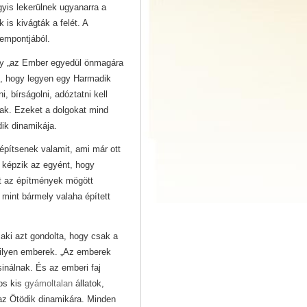
yis lekerülnek ugyanarra a
 is kivágták a felét. A
empontjából.
ogy „az Ember egyedül önmagára
ll, hogy legyen egy Harmadik
i, bírságolni, adóztatni kell
nak. Ezeket a dolgokat mind
ik dinamikája.
építsenek valamit, ami már ott
 képzik az egyént, hogy
tt az építmények mögött
mint bármely valaha épített
aki azt gondolta, hogy csak a
ilyen emberek. „Az emberek
inálnak. És az emberi faj
os kis
gyámoltalan
állatok,
az Ötödik dinamikára. Minden