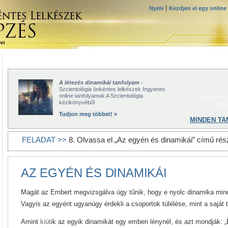
|
Nyelv
Kezdjen el egy online
A létezés dinamikái tanfolyam
-
KE
Szcientológia önkéntes lelkészek Ingyenes
online tanfolyamok A Szcientológia
Kattintson
kézikönyvéből
lelk
Tudjon meg többet! »
MINDEN TA
FELADAT >>
8. Olvassa el „Az egyén és dinamikái” című rész
AZ EGYÉN ÉS DINAMIKÁI
Magát az Embert megvizsgálva úgy tűnik, hogy e nyolc dinamika mind
Vagyis az egyént ugyanúgy érdekli a csoportok túlélése, mint a saját t
Amint
kiüt
ik az egyik dinamikát egy emberi lénynél, és azt mondják: