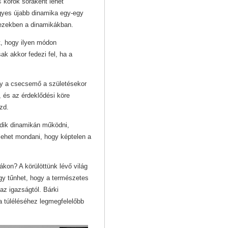
s
körök soraként lehet
gyes újabb dinamika egy-egy
p ezekben a dinamikákban.
t, hogy ilyen módon
ak akkor fedezi fel, ha a
gy a csecsemő a születésekor
 és az érdeklődési köre
zd.
adik dinamikán működni,
 lehet mondani, hogy képtelen a
kon? A körülöttünk lévő világ
Úgy tűnhet, hogy a természetes
az igazságtól. Bárki
a túléléséhez legmegfelelőbb