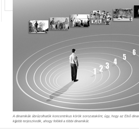
A dinamikák ábrázolhatók koncentrikus körök sorozataként, úgy, hogy az Első din
kijjebb terjeszkedik, ahogy felöleli a többi dinamikát.