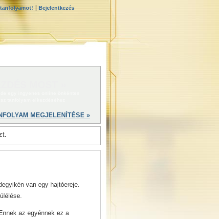
|
 tanfolyamot!
Bejelentkezés
ZDÉS MOST »
 ide egy ingyenes online önkéntes
ész tanfolyam elkezdéséhez
NFOLYAM MEGJELENÍTÉSE »
t.
egyikén van egy hajtóereje.
úlélése.
 „Ennek az egyénnek ez a