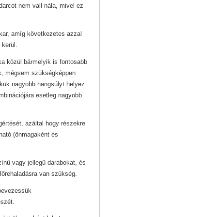
darcot nem vall nála, mivel ez
kar, amíg következetes azzal
 kerül.
ka közül bármelyik is fontosabb
tják, mégsem szükségképpen
ikük nagyobb hangsúlyt helyez
ombinációjára esetleg nagyobb
értését, azáltal hogy részekre
lható (önmagaként és
zínű vagy jellegű darabokat, és
előrehaladásra van szükség.
 bevezessük
észét.