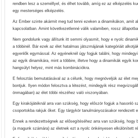
rendben lesz a személlyel, és élhet tovább, amíg ez az elképzelés ku
egy mesterséges elképzelés.
Az Ember szinte akármit meg tud tenni ezeken a dinamikákon, amit a
kapcsolatban. Amint következetlenné válik valamiben, rossz állapotba
Nem gondolunk vagy állítunk itt semmi olyasmit, hogy e nyolc dinami
a többinél. Bár ezek az élet hatalmas játszmájának kategóriáit alko
egyenlők egymással. Az egyéneknél úgy fogjuk találni, hogy mindegy
az egyik dinamikára, mint a többire, illetve hogy a dinamikák egyik k
hangsúlyt helyez, mint más kombinációkra.
E felosztás bemutatásával az a célunk, hogy megnöveljük az élet meg
bontjuk. Ilyen módon felosztva a létezést, mindegyik rész megvizsgá
önmagában) az élet többi részéhez való viszonyában.
Egy kirakójátéknál arra van szükség, hogy először fogjuk a hasonló s
csoportokba rakjuk őket. Egy tárgykör tanulmányozásakor rendezett 
Ennek a rendezettségnek az elősegítéséhez arra van szükség, hogy
(a magunk számára) az életnek ezt a nyolc önkényesen elkülönített r