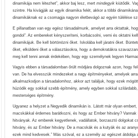
dinamikája nem létezhet”, akkor baj lesz, mert
mindegyik
kiütődik.
Vag
szintre. Ha kivágják az egyik dinamika felét, akkor a többi dinamikának
dinamikáknak ez a csomagja nagyon életbevágó az egyén túlélése sz
E pillanatban van egy egész társadalmunk, amelyet arra oktattak, h
gondol”. Az embereket kényszeríteni, korbácsolni, verni és oktatni ke
dinamikájuk. Be kell börtönözni őket. Iskolába kell járatni őket. Büntetn
őket, elküldeni őket a választásokra, hogy a demokratákra szavazza
meg kell tenni annak érdekében, hogy egy személynek legyen Harmad
Vagyis ebben a társadalomban őrült módjára dolgoznak azon, hogy fel
van. De ha elvesszük mindezeket a nagy építményeket, amelyek arra
alkalmazkodjon a társadalomhoz, akkor azt találjuk, hogy ezek mögö
húzódik egy sokkal szebb építmény, amely egyben sokkal szilárdabb, 
mesterséges építmény.
Ugyanez a helyzet a Negyedik dinamikán is. Látott már olyan embert, 
macskákkal érdemes barátkozni, és hogy az Ember hitvány? Vannak 
hitványak. Az emberek kegyetlenek, vadállatok, borzasztó dolgokat cs
hitvány, és az Ember hitvány. De a macskák és a kutyák és az arany
ezek mind kedvesek.” Más szóval, ez a személy az egészet átdobja 