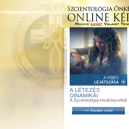
A VIDEÓ
LEJÁTSZÁSA
A LÉTEZÉS
DINAMIKÁI
A
Szcientológia kézikönyvé
ből
<< Kezdés most