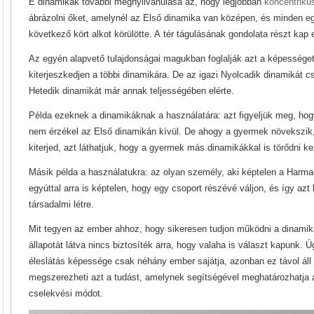
E dinamikák további megnyilvánulása az, hogy legjobban
koncentriku
ábrázolni őket, amelynél az Első dinamika van középen, és minden e
következő kört alkot körülötte. A tér tágulásának gondolata részt ka
Az egyén alapvető tulajdonságai magukban foglalják azt a képessége
kiterjeszkedjen a többi dinamikára. De az igazi Nyolcadik dinamikát cs
Hetedik dinamikát már annak teljességében elérte.
Példa ezeknek a dinamikáknak a használatára: azt figyeljük meg, ho
nem érzékel az Első dinamikán kívül. De ahogy a gyermek növekszik,
kiterjed, azt láthatjuk, hogy a gyermek más dinamikákkal is törődni ke
Másik példa a használatukra: az olyan személy, aki képtelen a Harm
egyúttal arra is képtelen, hogy egy csoport részévé váljon, és így azt
társadalmi létre.
Mit tegyen az ember ahhoz, hogy sikeresen tudjon működni a dinamiká
állapotát látva nincs biztosíték arra, hogy valaha is választ kapunk. 
éleslátás képessége csak néhány ember sajátja, azonban ez távol áll 
megszerezheti azt a tudást, amelynek segítségével meghatározhatja 
cselekvési módot.