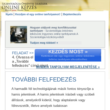
|
|
Nyelv
Kezdjen el egy online tanfolyamot!
Bejelentkezés
Hogyan oldjunk meg konfliktusokat
tanfolyam
- Szcientológia önkéntes
lelkészek Ingyenes online tanfolyamok A
Szcientológia kézikönyvéből
Tudjon meg többet! »
KEZDÉS MOST »
FELADAT >>
Kattintson ide egy ingyenes online önkéntes
4. Olvassa el
lelkész tanfolyam elkezdéséhez
a „További
felfedezés” című részt.
MINDEN TANFOLYAM MEGJELENÍTÉSE »
TOVÁBBI FELFEDEZÉS
A harmadik fél technológiájának másik fontos tényezője a
hamis jelentések. A hamis jelentések írásbeli vagy szóbeli
állítások, amelyekről kiderül, hogy alaptalanok vagy
félrevezetők, illetve amelyek tudatosan