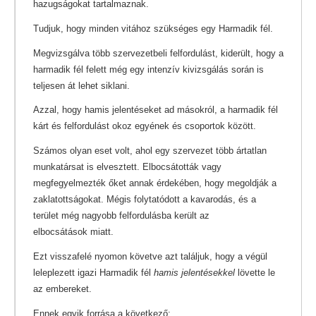
hazugságokat tartalmaznak.
Tudjuk, hogy minden vitához szükséges egy Harmadik fél.
Megvizsgálva több szervezetbeli felfordulást, kiderült, hogy a
harmadik fél felett még egy intenzív kivizsgálás során is
teljesen át lehet siklani.
Azzal, hogy hamis jelentéseket ad másokról, a harmadik fél
kárt és felfordulást okoz egyének és csoportok között.
Számos olyan eset volt, ahol egy szervezet több ártatlan
munkatársat is elvesztett. Elbocsátották vagy
megfegyelmezték őket annak érdekében, hogy megoldják a
zaklatottságokat. Mégis folytatódott a kavarodás, és a
terület még nagyobb felfordulásba került az
elbocsátások miatt.
Ezt visszafelé nyomon követve azt találjuk, hogy a végül
leleplezett igazi Harmadik fél
hamis jelentésekkel
lövette le
az embereket.
Ennek egyik forrása a következő: