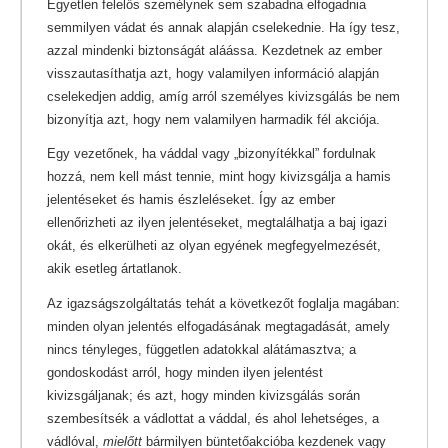
Egyetlen felelős személynek sem szabadna elfogadnia
semmilyen vádat és annak alapján cselekednie. Ha így tesz,
azzal mindenki biztonságát aláássa. Kezdetnek az ember
visszautasíthatja azt, hogy valamilyen információ alapján
cselekedjen addig, amíg arról személyes kivizsgálás be nem
bizonyítja azt, hogy nem valamilyen harmadik fél akciója.
Egy vezetőnek, ha váddal vagy „bizonyítékkal” fordulnak
hozzá, nem kell mást tennie, mint hogy kivizsgálja a hamis
jelentéseket és hamis észleléseket. Így az ember
ellenőrizheti az ilyen jelentéseket, megtalálhatja a baj igazi
okát, és elkerülheti az olyan egyének megfegyelmezését,
akik esetleg ártatlanok.
Az igazságszolgáltatás tehát a következőt foglalja magában:
minden olyan jelentés elfogadásának megtagadását, amely
nincs tényleges, független adatokkal alátámasztva; a
gondoskodást arról, hogy minden ilyen jelentést
kivizsgáljanak; és azt, hogy minden kivizsgálás során
szembesítsék a vádlottat a váddal, és ahol lehetséges, a
vádlóval,
mielőtt
bármilyen büntetőakcióba kezdenek vagy