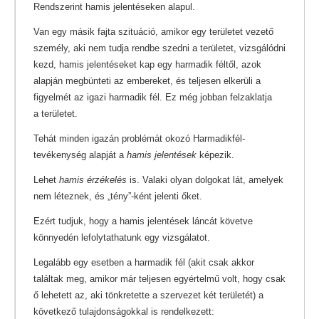
Rendszerint hamis jelentéseken alapul.
Van egy másik fajta szituáció, amikor egy területet vezető
személy, aki nem tudja rendbe szedni a területet, vizsgálódni
kezd, hamis jelentéseket kap egy harmadik féltől, azok
alapján megbünteti az embereket, és teljesen elkerüli a
figyelmét az igazi harmadik fél. Ez még jobban felzaklatja
a területet.
Tehát minden igazán problémát okozó Harmadikfél-
tevékenység alapját a
hamis jelentések
képezik.
Lehet
hamis érzékelés
is. Valaki olyan dolgokat lát, amelyek
nem léteznek, és „tény”-ként jelenti őket.
Ezért tudjuk, hogy a hamis jelentések láncát követve
könnyedén lefolytathatunk egy vizsgálatot.
Legalább egy esetben a harmadik fél (akit csak akkor
találtak meg, amikor már teljesen egyértelmű volt, hogy csak
ő lehetett az, aki tönkretette a szervezet két területét) a
következő tulajdonságokkal is rendelkezett: