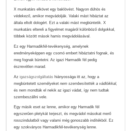
X munkatárs elkövet egy baklövést. Nagyon dühös és
védekező, amikor megvádolják. Valaki mást hibáztat az
általa eltolt dologért. Ezt a valaki mást megbüntetik. X
munkatárs eltereli a figyelmet magáról különböző dolgokkal,
többek között mások hamis megvádolásával.
Ez egy Harmadikfél-tevékenység, amelynek
eredményeképpen egy csomó embert hibáztatni fognak, és
meg fognak büntetni. Az igazi Harmadik fél pedig
észrevétlen marad.
Az
igazságszolgáltatás
hiányossága itt az, hogy a
megbüntetett személyeket
nem szembesítették a vádlóikkal,
és nem mondták el nekik az igazi vádat, így nem tudtak
szembeszállni vele.
Egy másik eset az lenne, amikor egy Harmadik fél
egyszerűen pletykát terjeszt, és megvádol másokat merő
rosszindulatból vagy valami még gonoszabb indítékból. Ez
egy szokványos Harmadikfél-tevékenység lenne.