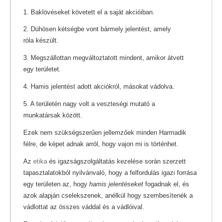
1. Baklövéseket követett el a saját akcióiban.
2. Dühösen kétségbe vont bármely jelentést, amely
róla készült.
3. Megszállottan megváltoztatott mindent, amikor átvett
egy területet.
4. Hamis jelentést adott akciókról, másokat vádolva.
5. A területén nagy volt a veszteségi mutató a
munkatársak között.
Ezek nem szükségszerűen jellemzőek minden Harmadik
félre, de képet adnak arról, hogy vajon mi is történhet.
Az
etika
és igazságszolgáltatás kezelése során szerzett
tapasztalatokból nyilvánvaló, hogy a felfordulás igazi forrása
egy területen az, hogy
hamis jelentéseket
fogadnak el, és
azok alapján cselekszenek, anélkül hogy szembesítenék a
vádlottat az összes váddal és a vádlóival.