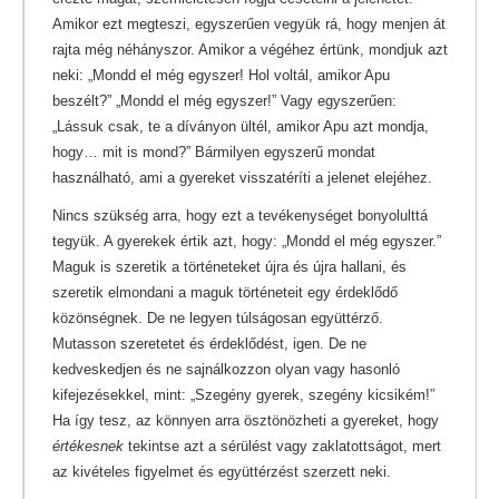
Amikor ezt megteszi, egyszerűen vegyük rá, hogy menjen át
rajta még néhányszor. Amikor a végéhez értünk, mondjuk azt
neki: „Mondd el még egyszer! Hol voltál, amikor Apu
beszélt?” „Mondd el még egyszer!” Vagy egyszerűen:
„Lássuk csak, te a díványon ültél, amikor Apu azt mondja,
hogy… mit is mond?” Bármilyen egyszerű mondat
használható, ami a gyereket visszatéríti a jelenet elejéhez.
Nincs szükség arra, hogy ezt a tevékenységet bonyolulttá
tegyük. A gyerekek értik azt, hogy: „Mondd el még egyszer.”
Maguk is szeretik a történeteket újra és újra hallani, és
szeretik elmondani a maguk történeteit egy érdeklődő
közönségnek. De ne legyen túlságosan együttérző.
Mutasson szeretetet és érdeklődést, igen. De ne
kedveskedjen és ne sajnálkozzon olyan vagy hasonló
kifejezésekkel, mint: „Szegény gyerek, szegény kicsikém!”
Ha így tesz, az könnyen arra ösztönözheti a gyereket, hogy
értékesnek
tekintse azt a sérülést vagy zaklatottságot, mert
az kivételes figyelmet és együttérzést szerzett neki.