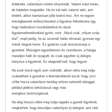
érdekelte, valamilyen módon elnyomták. Valami mást keres,
de képtelen megtalálni. Ha ön tud neki valamit adni, ami
érdekli, akkor hamarosan jobb kedvű lesz. Ám ne tegyen
kétségbeesett erőfeszítéseket a figyelme felkeltésére úgy,
hogy hadonászó mozdulatokkal és olyan
figyelemelterelésekkel gyötri, mint: „Nézd csak, milyen szép
óra!”, majd pedig, ha az azonnali hatás elmarad, gyorsan egy
másik tárgyat keres. Ez gyakran csak összezavarja a
gyereket. Mozogjon egyenletesen és csendesen, a hangja
maradjon halk és nyugodt, és csak egyetlen új dologra
irányítsa a figyelmét. Ez elegendő kell, hogy legyen.
Ha ezek közül egyik sem működik, akkor néha meg tudja
szabadítani a gyereket a dramatizálástól azzal, hogy
jelen
idő
be hozza valamilyen testileg erősen serkentő dologgal,
például játékos birkózással vagy más
energikus testmozgással.
Ha elég hosszú időre meg tudja ragadni a gyerek figyelmét,
megkérheti, hogy beszéljen valamilyen jó dologról, ami vele