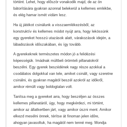
történt. Lehet, hogy először vonakodik majd, de az ön
bátorítására gyakran azonnal belekerül a kellemes emlékbe,
és elég hamar ismét vidám lesz.
Ha új játékot csinálunk a visszaemlékezésből, az
konstruktív és kellemes módot nyújt arra, hogy lekössünk
egy gyereket hosszú utazások alatt, várakozások idején, a
lábadozások időszakában, és így tovább.
A gyerekeknek természetes módon jó a felidézési
képességük. Imádnak múltbeli örömteli pillanatokról
beszélni. Egy gyerek beszédének nagy része azokkal a
csodálatos dolgokkal van tele, amiket csinált, vagy szeretne
csinálni, és gyakran magától beszél azokról az időkről,
amikor rémült vagy boldogtalan volt.
Tanítsa meg a gyereket arra, hogy beszéljen az összes
kellemes pillanatáról, úgy, hogy megkérdezi, mi történt,
amikor az állatkertben járt, vagy amikor úszni ment. Amikor
elkezd mesélni önnek, térítse át finoman jelen időre,
ahogyan javasoltuk, ha magától nem tenné meg. Mondja