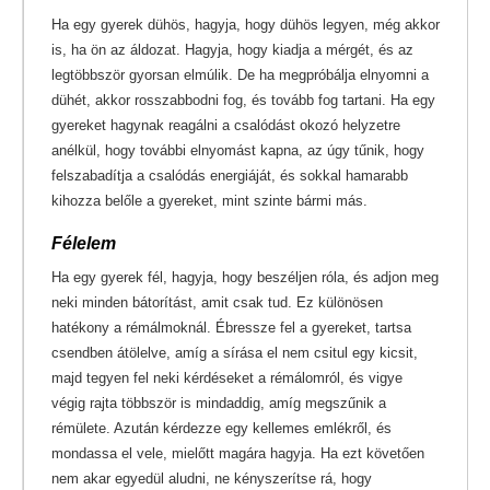
Ha egy gyerek dühös, hagyja, hogy dühös legyen, még akkor
is, ha ön az áldozat. Hagyja, hogy kiadja a mérgét, és az
legtöbbször gyorsan elmúlik. De ha megpróbálja elnyomni a
dühét, akkor rosszabbodni fog, és tovább fog tartani. Ha egy
gyereket hagynak reagálni a csalódást okozó helyzetre
anélkül, hogy további elnyomást kapna, az úgy tűnik, hogy
felszabadítja a csalódás energiáját, és sokkal hamarabb
kihozza belőle a gyereket, mint szinte bármi más.
Félelem
Ha egy gyerek fél, hagyja, hogy beszéljen róla, és adjon meg
neki minden bátorítást, amit csak tud. Ez különösen
hatékony a rémálmoknál. Ébressze fel a gyereket, tartsa
csendben átölelve, amíg a sírása el nem csitul egy kicsit,
majd tegyen fel neki kérdéseket a rémálomról, és vigye
végig rajta többször is mindaddig, amíg megszűnik a
rémülete. Azután kérdezze egy kellemes emlékről, és
mondassa el vele, mielőtt magára hagyja. Ha ezt követően
nem akar egyedül aludni, ne kényszerítse rá, hogy