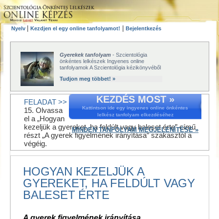
|
|
Nyelv
Kezdjen el egy online tanfolyamot!
Bejelentkezés
Gyerekek tanfolyam
- Szcientológia
önkéntes lelkészek Ingyenes online
tanfolyamok A Szcientológia kézikönyvéből
Tudjon meg többet! »
KEZDÉS MOST »
FELADAT >>
Kattintson ide egy ingyenes online önkéntes
15. Olvassa
lelkész tanfolyam elkezdéséhez
el a „Hogyan
kezeljük a gyereket, ha feldúlt vagy baleset érte” című
MINDEN TANFOLYAM MEGJELENÍTÉSE »
részt „A gyerek figyelmének irányítása” szakasztól a
végéig.
HOGYAN KEZELJÜK A
GYEREKET, HA FELDÚLT VAGY
BALESET ÉRTE
A gyerek figyelmének irányítása