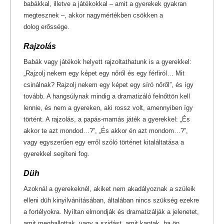
babákkal, illetve a játékokkal – amit a gyerekek gyakran
megtesznek –, akkor nagymértékben csökken a
dolog erőssége.
Rajzolás
Babák vagy játékok helyett rajzoltathatunk is a gyerekkel:
„Rajzolj nekem egy képet egy nőről és egy férfiról… Mit
csinálnak? Rajzolj nekem egy képet egy síró nőről”, és így
tovább. A hangsúlynak mindig a dramatizáló felnőttön kell
lennie, és nem a gyereken, aki rossz volt, amennyiben így
történt. A rajzolás, a papás-mamás játék a gyerekkel: „És
akkor te azt mondod…?”, „És akkor én azt mondom…?”,
vagy egyszerűen egy erről szóló történet kitaláltatása a
gyerekkel segíteni fog.
Düh
Azoknál a gyerekeknél, akiket nem akadályoznak a szüleik
elleni düh kinyilvánításában, általában nincs szükség ezekre
a fortélyokra. Nyíltan elmondják és dramatizálják a jelenetet,
amit meghallottak, vagy a szidást, amit kaptak, ha ön