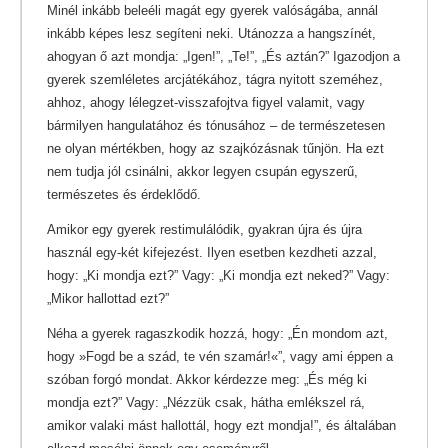
Minél inkább beleéli magát egy gyerek valóságába, annál
inkább képes lesz segíteni neki. Utánozza a hangszínét,
ahogyan ő azt mondja: „Igen!”, „Te!”, „És aztán?” Igazodjon a
gyerek szemléletes arcjátékához, tágra nyitott szeméhez,
ahhoz, ahogy lélegzet-visszafojtva figyel valamit, vagy
bármilyen hangulatához és tónusához – de természetesen
ne olyan mértékben, hogy az szajkózásnak tűnjön. Ha ezt
nem tudja jól csinálni, akkor legyen csupán egyszerű,
természetes és érdeklődő.
Amikor egy gyerek restimulálódik, gyakran újra és újra
használ egy-két kifejezést. Ilyen esetben kezdheti azzal,
hogy: „Ki mondja ezt?” Vagy: „Ki mondja ezt neked?” Vagy:
„Mikor hallottad ezt?”
Néha a gyerek ragaszkodik hozzá, hogy: „Én mondom azt,
hogy »Fogd be a szád, te vén szamár!«”, vagy ami éppen a
szóban forgó mondat. Akkor kérdezze meg: „És még ki
mondja ezt?” Vagy: „Nézzük csak, hátha emlékszel rá,
amikor valaki mást hallottál, hogy ezt mondja!”, és általában