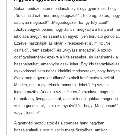
Sokan rendszeresen mondanak olyat egy gyereknek, hogy:
„Ne csináld ezt, mert megbetegszel!”, „Te jó ég, biztos, hogy
csúnyán megfázol!”, „Megbetegszel, ha így folytatod!”,
„Biztos vagyok benne, hogy Jancsi megkapja a kanyarót, ha
iskolába megy”, és számtalan egyéb ilyen borúlátó gondolat.
Ezrével használják az olyan kifejezéseket is, mint: „Ne
csináld”, „Nem szabad”, és „Vigyázz magadra”. A szülők
odafigyelhetnének ezekre a kifejezésekre, és kerülhetnék a
használatukat, amennyire csak lehet. Egy kis fantáziával és
gyakorlással nem nehéz kitalálni módszereket, hogy hogyan
óvjuk meg a gyereket állandó szóbeli korlátozások nélkül.
Minden, amit a gyereknek mondunk, lehetőség szerint
legyen pozitív. Annak a szemléletes ábrázolása, hogy mi
történik egy üvegpalackkal, amikor leesik, jobban megérteti
vele a gondolatot, mint ezernyi üvöltés, hogy „Menj onnan!”
vagy „Tedd le!”
A gyengéd mozdulatok és a csendes hang nagyban
hozzájárulnak a
restimuláció
megelőzéséhez, amikor