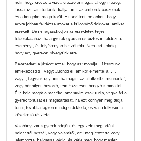
neki, hogy érezze a vizet, érezze önmagát, ahogy mozog,
lássa azt, ami történik, hallja, amit az emberek beszélnek,
és a hangokat maga körül. Ez segíteni fog abban, hogy
egyre jobban felidézze azokat a különböző dolgokat, amiket
érzékelt. De ne ragaszkodjon az érzékletek teljes
felsorolásához, ha a gyerek gyorsan és biztosan felidézi az
eseményt, és folyékonyan beszél róla. Nem tart sokáig,
hogy egy gyereket rávegyünk erre.
Bevezetheti a játékot azzal, hogy azt mondja: „Játsszunk
emlékezősdit!”, vagy: „Mondd el, amikor elmentél a …”,
vagy: „Tegyünk úgy, mintha megint az állatkertbe mennénk!”,
vagy bármilyen hasonló, természetesen hangzó mondattal.
Élje bele magát a mesébe, amennyire csak tudja, vegye fel a
gyerek tónusát és magatartását, ha ezt könnyen meg tudja
tenni, továbbá legyen mindig érdeklődő, és várja lelkesen a
következő részletet.
Valahányszor a gyerek odajön, és egy vele megtörtént
balesetről beszél, vagy valamiről, ami megijesztette vagy
lelombozta, hallgassa végig, és kérje meg, hogy menjen