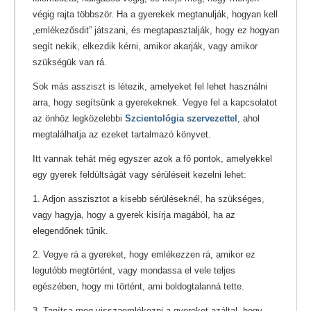
végig rajta többször. Ha a gyerekek megtanulják, hogyan kell
„emlékezősdit” játszani, és megtapasztalják, hogy ez hogyan
segít nekik, elkezdik kérni, amikor akarják, vagy amikor
szükségük van rá.
Sok más assziszt is létezik, amelyeket fel lehet használni
arra, hogy segítsünk a gyerekeknek. Vegye fel a kapcsolatot
az önhöz legközelebbi
Szcientológia szervezettel
, ahol
megtalálhatja az ezeket tartalmazó könyvet.
Itt vannak tehát még egyszer azok a fő pontok, amelyekkel
egy gyerek feldúltságát vagy sérüléseit kezelni lehet:
1. Adjon asszisztot a kisebb sérüléseknél, ha szükséges,
vagy hagyja, hogy a gyerek kisírja magából, ha az
elegendőnek tűnik.
2. Vegye rá a gyereket, hogy emlékezzen rá, amikor ez
legutóbb megtörtént, vagy mondassa el vele teljes
egészében, hogy mi történt, ami boldogtalanná tette.
3. Tanítsa meg visszaemlékezni a gyereket azáltal, hogy