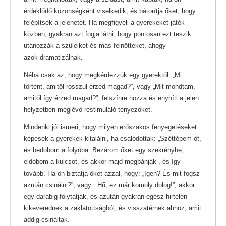
érdeklődő közönségként viselkedik, és bátorítja őket, hogy
felépítsék a jelenetet. Ha megfigyeli a gyerekeket játék
közben, gyakran azt fogja látni, hogy pontosan ezt teszik:
utánozzák a szüleiket és más felnőtteket, ahogy
azok dramatizálnak.
Néha csak az, hogy megkérdezzük egy gyerektől: „Mi
történt, amitől rosszul érzed magad?”, vagy „Mit mondtam,
amitől így érzed magad?”, felszínre hozza és enyhíti a jelen
helyzetben meglévő restimuláló tényezőket.
Mindenki jól ismeri, hogy milyen erőszakos fenyegetéseket
képesek a gyerekek kitalálni, ha csalódottak: „Széttépem őt,
és bedobom a folyóba. Bezárom őket egy szekrénybe,
eldobom a kulcsot, és akkor majd megbánják”, és így
tovább. Ha ön biztatja őket azzal, hogy: „Igen? És mit fogsz
azután csinálni?”, vagy: „Hű, ez már komoly dolog!”, akkor
egy darabig folytatják, és azután gyakran egész hirtelen
kikeverednek a zaklatottságból, és visszatérnek ahhoz, amit
addig csináltak.