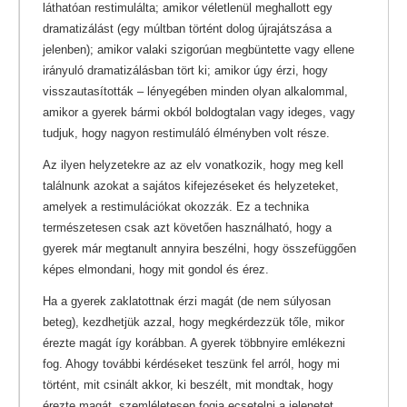
láthatóan restimulálta; amikor véletlenül meghallott egy
dramatizálást (egy múltban történt dolog újrajátszása a
jelenben); amikor valaki szigorúan megbüntette vagy ellene
irányuló dramatizálásban tört ki; amikor úgy érzi, hogy
visszautasították – lényegében minden olyan alkalommal,
amikor a gyerek bármi okból boldogtalan vagy ideges, vagy
tudjuk, hogy nagyon restimuláló élményben volt része.
Az ilyen helyzetekre az az elv vonatkozik, hogy meg kell
találnunk azokat a sajátos kifejezéseket és helyzeteket,
amelyek a restimulációkat okozzák. Ez a technika
természetesen csak azt követően használható, hogy a
gyerek már megtanult annyira beszélni, hogy összefüggően
képes elmondani, hogy mit gondol és érez.
Ha a gyerek zaklatottnak érzi magát (de nem súlyosan
beteg), kezdhetjük azzal, hogy megkérdezzük tőle, mikor
érezte magát így korábban. A gyerek többnyire emlékezni
fog. Ahogy további kérdéseket teszünk fel arról, hogy mi
történt, mit csinált akkor, ki beszélt, mit mondtak, hogy
érezte magát, szemléletesen fogja ecsetelni a jelenetet.