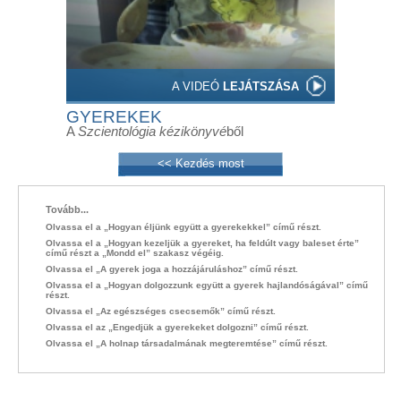
A VIDEÓ
LEJÁTSZÁSA
GYEREKEK
A
Szcientológia kézikönyvé
ből
<< Kezdés most
Tovább...
Olvassa el a „Hogyan éljünk együtt a gyerekekkel” című részt.
Olvassa el a „Hogyan kezeljük a gyereket, ha feldúlt vagy baleset érte”
című részt a „Mondd el” szakasz végéig.
Olvassa el „A gyerek joga a hozzájáruláshoz” című részt.
Olvassa el a „Hogyan dolgozzunk együtt a gyerek hajlandóságával” című
részt.
Olvassa el „Az egészséges csecsemők” című részt.
Olvassa el az „Engedjük a gyerekeket dolgozni” című részt.
Olvassa el „A holnap társadalmának megteremtése” című részt.