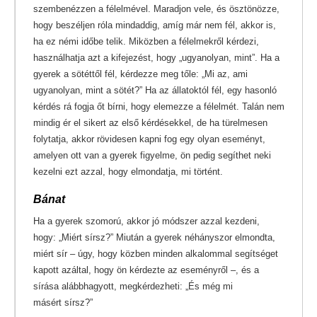
szembenézzen a félelmével. Maradjon vele, és ösztönözze,
hogy beszéljen róla mindaddig, amíg már nem fél, akkor is,
ha ez némi időbe telik. Miközben a félelmekről kérdezi,
használhatja azt a kifejezést, hogy „ugyanolyan, mint”. Ha a
gyerek a sötéttől fél, kérdezze meg tőle: „Mi az, ami
ugyanolyan, mint a sötét?” Ha az állatoktól fél, egy hasonló
kérdés rá fogja őt bírni, hogy elemezze a félelmét. Talán nem
mindig ér el sikert az első kérdésekkel, de ha türelmesen
folytatja, akkor rövidesen kapni fog egy olyan eseményt,
amelyen ott van a gyerek figyelme, ön pedig segíthet neki
kezelni ezt azzal, hogy elmondatja, mi történt.
Bánat
Ha a gyerek szomorú, akkor jó módszer azzal kezdeni,
hogy: „Miért sírsz?” Miután a gyerek néhányszor elmondta,
miért sír – úgy, hogy közben minden alkalommal segítséget
kapott azáltal, hogy ön kérdezte az eseményről –, és a
sírása alábbhagyott, megkérdezheti: „És még mi
másért sírsz?”