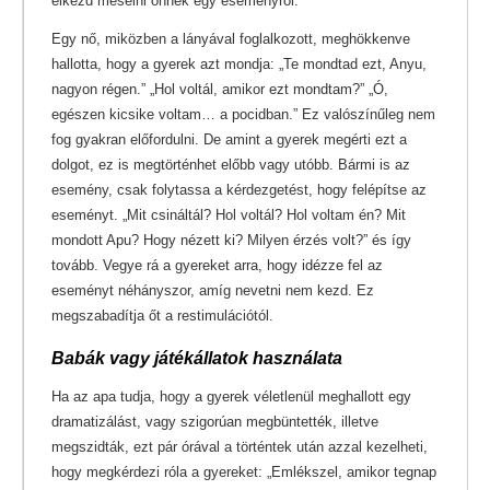
elkezd mesélni önnek egy eseményről.
Egy nő, miközben a lányával foglalkozott, meghökkenve
hallotta, hogy a gyerek azt mondja: „Te mondtad ezt, Anyu,
nagyon régen.” „Hol voltál, amikor ezt mondtam?” „Ó,
egészen kicsike voltam… a pocidban.” Ez valószínűleg nem
fog gyakran előfordulni. De amint a gyerek megérti ezt a
dolgot, ez is megtörténhet előbb vagy utóbb. Bármi is az
esemény, csak folytassa a kérdezgetést, hogy felépítse az
eseményt. „Mit csináltál? Hol voltál? Hol voltam én? Mit
mondott Apu? Hogy nézett ki? Milyen érzés volt?” és így
tovább. Vegye rá a gyereket arra, hogy idézze fel az
eseményt néhányszor, amíg nevetni nem kezd. Ez
megszabadítja őt a restimulációtól.
Babák vagy játékállatok használata
Ha az apa tudja, hogy a gyerek véletlenül meghallott egy
dramatizálást, vagy szigorúan megbüntették, illetve
megszidták, ezt pár órával a történtek után azzal kezelheti,
hogy megkérdezi róla a gyereket: „Emlékszel, amikor tegnap