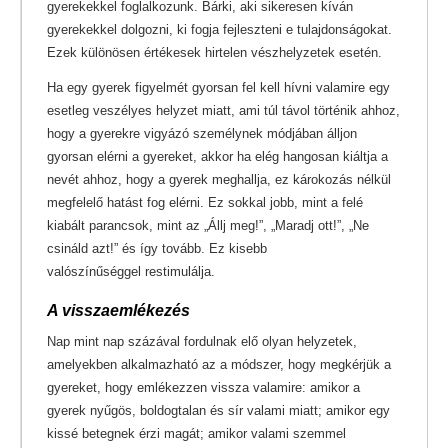
gyerekekkel foglalkozunk. Bárki, aki sikeresen kíván
gyerekekkel dolgozni, ki fogja fejleszteni e tulajdonságokat.
Ezek különösen értékesek hirtelen vészhelyzetek esetén.
Ha egy gyerek figyelmét gyorsan fel kell hívni valamire egy
esetleg veszélyes helyzet miatt, ami túl távol történik ahhoz,
hogy a gyerekre vigyázó személynek módjában álljon
gyorsan elérni a gyereket, akkor ha elég hangosan kiáltja a
nevét ahhoz, hogy a gyerek meghallja, ez károkozás nélkül
megfelelő hatást fog elérni. Ez sokkal jobb, mint a felé
kiabált parancsok, mint az „Állj meg!”, „Maradj ott!”, „Ne
csináld azt!” és így tovább. Ez kisebb
valószínűséggel restimulálja.
A visszaemlékezés
Nap mint nap százával fordulnak elő olyan helyzetek,
amelyekben alkalmazható az a módszer, hogy megkérjük a
gyereket, hogy emlékezzen vissza valamire: amikor a
gyerek nyűgös, boldogtalan és sír valami miatt; amikor egy
kissé betegnek érzi magát; amikor valami szemmel