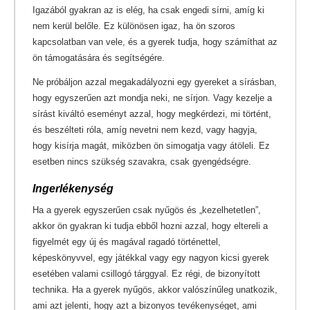
Igazából gyakran az is elég, ha csak engedi sírni, amíg ki
nem kerül belőle. Ez különösen igaz, ha ön szoros
kapcsolatban van vele, és a gyerek tudja, hogy számíthat az
ön támogatására és segítségére.
Ne próbáljon azzal megakadályozni egy gyereket a sírásban,
hogy egyszerűen azt mondja neki, ne sírjon. Vagy kezelje a
sírást kiváltó eseményt azzal, hogy megkérdezi, mi történt,
és beszélteti róla, amíg nevetni nem kezd, vagy hagyja,
hogy kisírja magát, miközben ön simogatja vagy átöleli. Ez
esetben nincs szükség szavakra, csak gyengédségre.
Ingerlékenység
Ha a gyerek egyszerűen csak nyűgös és „kezelhetetlen”,
akkor ön gyakran ki tudja ebből hozni azzal, hogy eltereli a
figyelmét egy új és magával ragadó történettel,
képeskönyvvel, egy játékkal vagy egy nagyon kicsi gyerek
esetében valami csillogó tárggyal. Ez régi, de bizonyított
technika. Ha a gyerek nyűgös, akkor valószínűleg unatkozik,
ami azt jelenti, hogy azt a bizonyos tevékenységet, ami