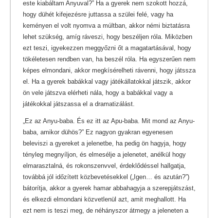
este kiabáltam Anyuval?” Ha a gyerek nem szokott hozzá,
hogy dühét kifejezésre juttassa a szülei felé, vagy ha
keményen el volt nyomva a múltban, akkor némi biztatásra
lehet szükség, amíg ráveszi, hogy beszéljen róla. Miközben
ezt teszi, igyekezzen meggyőzni őt a magatartásával, hogy
tökéletesen rendben van, ha beszél róla. Ha egyszerűen nem
képes elmondani, akkor megkísérelheti rávenni, hogy játssza
el. Ha a gyerek babákkal vagy játékállatokkal játszik, akkor
ön vele játszva elérheti nála, hogy a babákkal vagy a
játékokkal játszassa el a dramatizálást.
„Ez az Anyu-baba. És ez itt az Apu-baba. Mit mond az Anyu-
baba, amikor dühös?” Ez nagyon gyakran egyenesen
beleviszi a gyereket a jelenetbe, ha pedig ön hagyja, hogy
tényleg megnyíljon, és elmesélje a jelenetet, anélkül hogy
elmarasztalná, és rokonszenvvel, érdeklődéssel hallgatja,
továbbá jól időzített közbevetésekkel („Igen… és azután?”)
bátorítja, akkor a gyerek hamar abbahagyja a szerepjátszást,
és elkezdi elmondani közvetlenül azt, amit meghallott. Ha
ezt nem is teszi meg, de néhányszor átmegy a jeleneten a