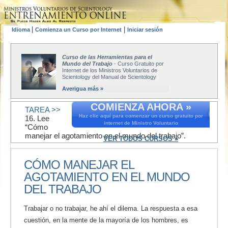
|
|
Idioma
Comienza un Curso por Internet
Iniciar sesión
Curso de las Herramientas para el
Mundo del Trabajo
- Curso Gratuito por
Internet de los Ministros Voluntarios de
Scientology del Manual de Scientology
Averigua más »
COMIENZA AHORA »
TAREA >>
Haz clic aquí para comenzar un curso gratuito por
16. Lee
internet de Ministro Voluntario
“Cómo
manejar el agotamiento en el mundo del trabajo”.
VER TODOS CURSOS »
CÓMO MANEJAR EL
AGOTAMIENTO EN EL MUNDO
DEL TRABAJO
Trabajar o no trabajar, he ahí el dilema. La respuesta a esa
cuestión, en la mente de la mayoría de los hombres, es