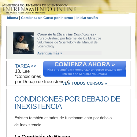
|
|
Idioma
Comienza un Curso por Internet
Iniciar sesión
Curso de la Ética y las Condiciones
-
Curso Gratuito por Internet de los Ministros
Voluntarios de Scientology del Manual de
Scientology
Averigua más »
COMIENZA AHORA »
TAREA >>
Haz clic aquí para comenzar un curso gratuito por
18. Lee
internet de Ministro Voluntario
“Condiciones
por Debajo de Inexistencia”.
VER TODOS CURSOS »
CONDICIONES POR DEBAJO DE
INEXISTENCIA
Existen también estados de funcionamiento por debajo
de Inexistencia.
La Condición de Riesgo