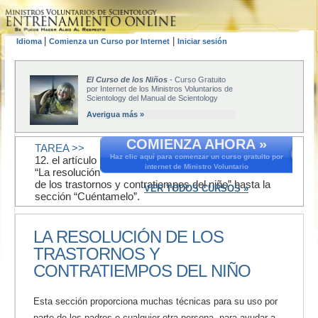
|
|
Idioma
Comienza un Curso por Internet
Iniciar sesión
El Curso de los Niños
- Curso Gratuito
por Internet de los Ministros Voluntarios de
Scientology del Manual de Scientology
Averigua más »
COMIENZA AHORA »
TAREA >>
Haz clic aquí para comenzar un curso gratuito por
12. el artículo
internet de Ministro Voluntario
“La resolución
de los trastornos y contratiempos del niño” hasta la
VER TODOS CURSOS »
sección “Cuéntamelo”.
LA RESOLUCIÓN DE LOS
TRASTORNOS Y
CONTRATIEMPOS DEL NIÑO
Esta sección proporciona muchas técnicas para su uso por
parte de los padres o cualquier otra persona, para ayudar a