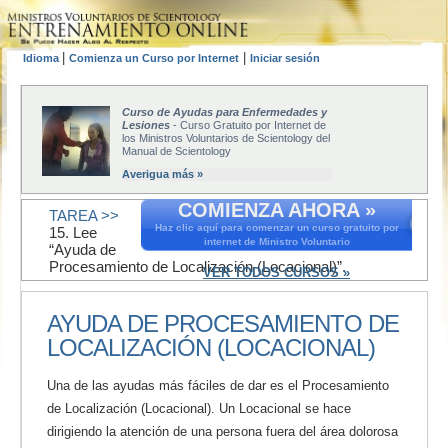
|
|
Idioma
Comienza un Curso por Internet
Iniciar sesión
Curso de Ayudas para Enfermedades y
Lesiones
- Curso Gratuito por Internet de
los Ministros Voluntarios de Scientology del
Manual de Scientology
Averigua más »
COMIENZA AHORA »
TAREA >>
Haz clic aquí para comenzar un curso gratuito por
15. Lee
internet de Ministro Voluntario
“Ayuda de
Procesamiento de Localización (Locacional)”.
VER TODOS CURSOS »
AYUDA DE PROCESAMIENTO DE
LOCALIZACIÓN (LOCACIONAL)
Una de las ayudas más fáciles de dar es el Procesamiento
de Localización (Locacional). Un Locacional se hace
dirigiendo la atención de una persona fuera del área dolorosa