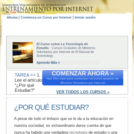
|
|
Idioma
Comienza un Curso por Internet
Iniciar sesión
El Curso sobre La Tecnología de
Estudio
- Cursos Gratuitos de Ministros
Voluntarios por Internet de El Manual de
Scientology
Aprende Más »
COMENZAR AHORA »
TAREA >>
1.
Haz Clic aquí para comenzar un curso gratuito de
Lee el artículo
Ministro Voluntario por Internet
“¿Por qué
Estudiar?”
VER TODOS LOS CURSOS »
¿POR QUÉ ESTUDIAR?
A pesar de todo el énfasis que se le da a la educación en
nuestra sociedad, es extraordinario darse cuenta de que
nunca ha habido una verdadera
tecnología
de estudio o una