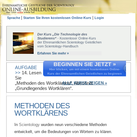
|
|
Sprache
Starten Sie Ihren kostenlosen Online-Kurs
Login
Der Kurs „Die Technologie des
Studierens“
- Kostenloser Online-Kurs
der Ehrenamtlichen Scientology Geistlichen
vom Scientology-Handbuch
Erfahren Sie mehr »
BEGINNEN SIE JETZT »
AUFGABE
Hier klicken, um mit einem kostenlosen Online-
>>
14. Lesen
Kurs der Ehrenamtlichen Geistlichen zu beginnen
Sie
„Methoden des Wortklärens“, Abschnitt
ALLE KURSE ZEIGEN »
„Grundlegendes Wortklären“.
METHODEN DES
WORTKLÄRENS
In
Scientology
wurden neun verschiedene Methoden
entwickelt, um die Bedeutungen von Wörtern zu klären.