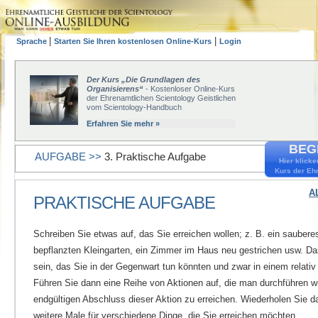
|
|
Sprache
Starten Sie Ihren kostenlosen Online-Kurs
Login
Der Kurs „Die Grundlagen des
Organisierens“
- Kostenloser Online-Kurs
der Ehrenamtlichen Scientology Geistlichen
vom Scientology-Handbuch
Erfahren Sie mehr »
BEGI
AUFGABE >>
3. Praktische Aufgabe
Hier klicke
Kurs der Eh
A
PRAKTISCHE AUFGABE
Schreiben Sie etwas auf, das Sie erreichen wollen; z. B. ein saubere
bepflanzten Kleingarten, ein Zimmer im Haus neu gestrichen usw. Da
sein, das Sie in der Gegenwart tun könnten und zwar in einem relativ
Führen Sie dann eine Reihe von Aktionen auf, die man durchführen 
endgültigen Abschluss dieser Aktion zu erreichen. Wiederholen Sie 
weitere Male für verschiedene Dinge, die Sie erreichen möchten.